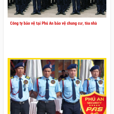
Công ty bảo vệ tại Phú An bảo vệ chung cư, tòa nhà