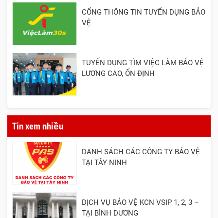
CỔNG THÔNG TIN TUYỂN DỤNG BẢO
VỆ
TUYỂN DỤNG TÌM VIỆC LÀM BẢO VỆ
LƯƠNG CAO, ỔN ĐỊNH
Tin xem nhiều
DANH SÁCH CÁC CÔNG TY BẢO VỆ
TẠI TÂY NINH
DỊCH VỤ BẢO VỆ KCN VSIP 1, 2, 3 –
TẠI BÌNH DƯƠNG