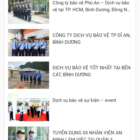
Công ty bảo vệ Phú An – Dịch vụ bảo
vệ tại TP. HCM, Bình Dương, Đồng Nai,
Cần Thơ, Long An
CÔNG TY DỊCH VỤ BẢO VỆ TP DĨ AN,
BÌNH DƯƠNG
DỊCH VỤ BẢO VỆ TỐT NHẤT TẠI BẾN
CÁT, BÌNH DƯƠNG
Dịch vụ bảo vệ sự kiện – event
TUYỂN DỤNG 05 NHÂN VIÊN AN
NINH LÀM VIỆC TẠI QUẬN 3