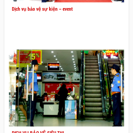
Dịch vụ bảo vệ sự kiện – event
DỊCH VỤ BẢO VỆ SIÊU THỊ