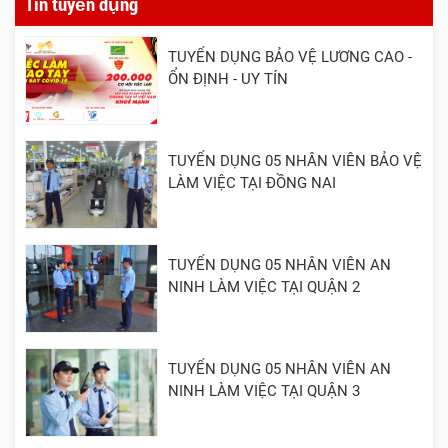
Tin tuyển dụng
TUYỂN DỤNG BẢO VỆ LƯƠNG CAO -
ỔN ĐỊNH - UY TÍN
TUYỂN DỤNG 05 NHÂN VIÊN BẢO VỆ
LÀM VIỆC TẠI ĐỒNG NAI
TUYỂN DỤNG 05 NHÂN VIÊN AN
NINH LÀM VIỆC TẠI QUẬN 2
TUYỂN DỤNG 05 NHÂN VIÊN AN
NINH LÀM VIỆC TẠI QUẬN 3