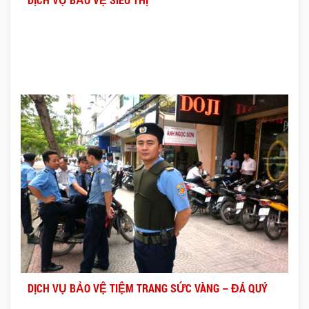
DỊCH VỤ BẢO VỆ TIỆM TRANG SỨC VÀNG – ĐÁ QUÝ