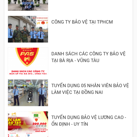
CÔNG TY BẢO VỆ TẠI TPHCM
DANH SÁCH CÁC CÔNG TY BẢO VỆ
TẠI BÀ RỊA - VŨNG TÀU
TUYỂN DỤNG 05 NHÂN VIÊN BẢO VỆ
LÀM VIỆC TẠI ĐỒNG NAI
TUYỂN DỤNG BẢO VỆ LƯƠNG CAO -
ỔN ĐỊNH - UY TÍN