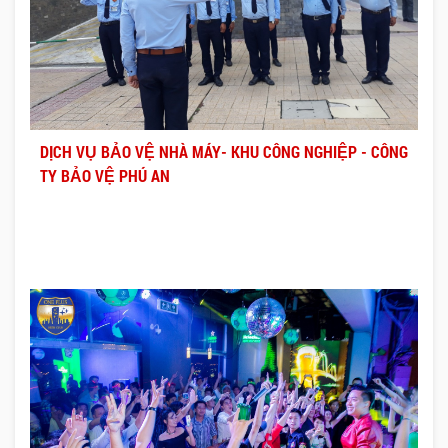
DỊCH VỤ BẢO VỆ NHÀ MÁY- KHU CÔNG NGHIỆP - CÔNG
TY BẢO VỆ PHÚ AN