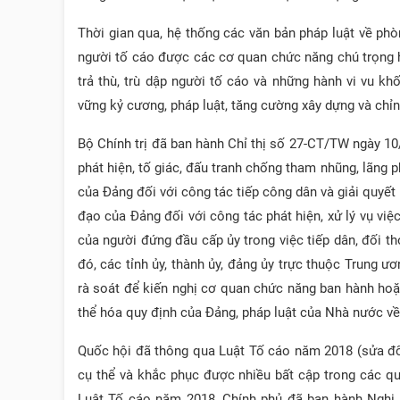
Thời gian qua, hệ thống các văn bản pháp luật về ph
người tố cáo được các cơ quan chức năng chú trọng h
trả thù, trù dập người tố cáo và những hành vi vu k
vững kỷ cương, pháp luật, tăng cường xây dựng và chỉ
Bộ Chính trị đã ban hành Chỉ thị số 27-CT/TW ngày 1
phát hiện, tố giác, đấu tranh chống tham nhũng, lãng 
của Đảng đối với công tác tiếp công dân và giải quyết
đạo của Đảng đối với công tác phát hiện, xử lý vụ vi
của người đứng đầu cấp ủy trong việc tiếp dân, đối th
đó, các tỉnh ủy, thành ủy, đảng ủy trực thuộc Trung 
rà soát để kiến nghị cơ quan chức năng ban hành ho
thể hóa quy định của Đảng, pháp luật của Nhà nước về
Quốc hội đã thông qua Luật Tố cáo năm 2018 (sửa đổ
cụ thể và khắc phục được nhiều bất cập trong các qu
Luật Tố cáo năm 2018, Chính phủ đã ban hành Nghị 