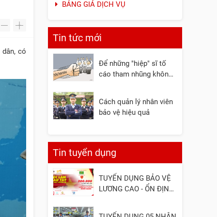
BẢNG GIÁ DỊCH VỤ
-
+
Tin tức mới
 dân, có
Để những "hiệp" sĩ tố
cáo tham nhũng không
còn đơn độc
Cách quản lý nhân viên
bảo vệ hiệu quả
Tin tuyển dụng
TUYỂN DỤNG BẢO VỆ
LƯƠNG CAO - ỔN ĐỊNH
- UY TÍN
TUYỂN DỤNG 05 NHÂN