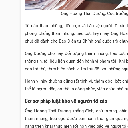
Ông Hoàng Thái Dương, Cục trưởng
Tố cáo tham nhũng, tiêu cực và bảo vệ người tố cáo 
phòng, chống tham nhũng, tiêu cực hiện nay. Ông Ho
phủ) đã dành cho Báo Điện tử Chính phủ cuộc trò chuy
Ông Dương cho hay, đối tượng tham nhũng, tiêu cực m
thông tin, tài liệu liên quan đến hành vi phạm tội. Khi
dọa trả thù, thực hiện hành vi trả thù đối với những ng
Hành vi này thường cũng rất tinh vi, thâm độc, bất c
thể là người dân, có thể là công chức, viên chức nhà n
Cơ sở pháp luật bảo vệ người tố cáo
Ông Hoàng Thái Dương khẳng định, chủ trương, chín
tham nhũng, tiêu cực được ban hành thời gian qua ng
năng triển khai thực hiện tốt hơn việc bảo vệ người tố