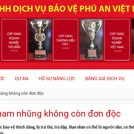
ỨC
DỰ ÁN
HỒ SỰ NĂNG LỰC
BẢNG GIÁ DỊCH VỤ
nhũng không còn đơn độc
 tham nhũng không còn đơn độc
 vệ thích đáng, bị trả thù, trù dập. Nạn nhân có thể là người dân, có thể
ật.