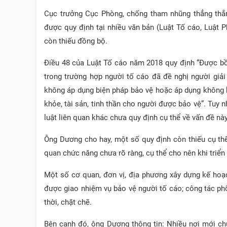
Cục trưởng Cục Phòng, chống tham nhũng thẳng thắn
được quy định tại nhiều văn bản (Luật Tố cáo, Luật 
còn thiếu đồng bộ.
Điều 48 của Luật Tố cáo năm 2018 quy định “Được bồ
trong trường hợp người tố cáo đã đề nghị người giả
không áp dụng biện pháp bảo vệ hoặc áp dụng không kị
khỏe, tài sản, tinh thần cho người được bảo vệ”. Tuy
luật liên quan khác chưa quy định cụ thể về vấn đề nà
Ông Dương cho hay, một số quy định còn thiếu cụ thể
quan chức năng chưa rõ ràng, cụ thể cho nên khi triển
Một số cơ quan, đơn vị, địa phương xây dựng kế hoạc
được giao nhiệm vụ bảo vệ người tố cáo; công tác ph
thời, chặt chẽ.
Bên cạnh đó, ông Dương thông tin: Nhiều nơi mới chú