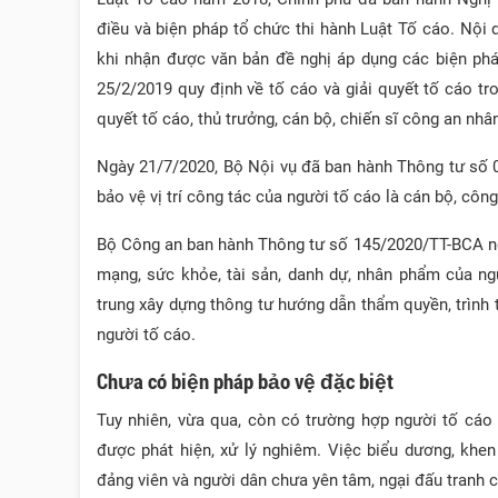
điều và biện pháp tổ chức thi hành Luật Tố cáo. Nội 
khi nhận được văn bản đề nghị áp dụng các biện ph
25/2/2019 quy định về tố cáo và giải quyết tố cáo tr
quyết tố cáo, thủ trưởng, cán bộ, chiến sĩ công an nhâ
Ngày 21/7/2020, Bộ Nội vụ đã ban hành Thông tư số 03
bảo vệ vị trí công tác của người tố cáo là cán bộ, côn
Bộ Công an ban hành Thông tư số 145/2020/TT-BCA ngày
mạng, sức khỏe, tài sản, danh dự, nhân phẩm của ngư
trung xây dựng thông tư hướng dẫn thẩm quyền, trình t
người tố cáo.
Chưa có biện pháp bảo vệ đặc biệt
Tuy nhiên, vừa qua, còn có trường hợp người tố cáo c
được phát hiện, xử lý nghiêm. Việc biểu dương, kh
đảng viên và người dân chưa yên tâm, ngại đấu tranh c