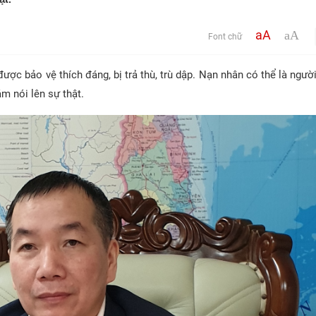
aA
aA
Font chữ
c bảo vệ thích đáng, bị trả thù, trù dập. Nạn nhân có thể là người
m nói lên sự thật.