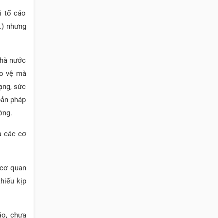
i tố cáo
…) nhưng
Nhà nước
ảo vệ mà
ạng, sức
bản pháp
ờng.
a các cơ
 cơ quan
hiếu kịp
áo, chưa