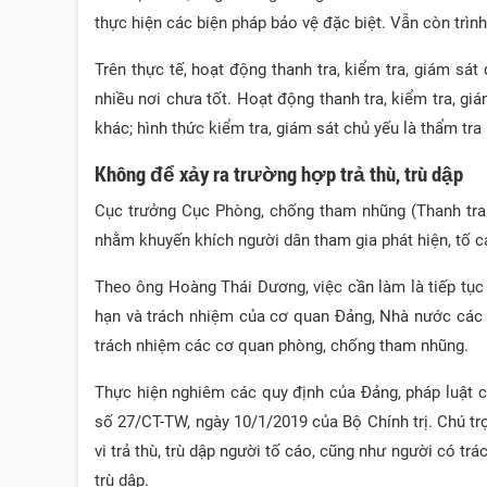
thực hiện các biện pháp bảo vệ đặc biệt. Vẫn còn trình 
Trên thực tế, hoạt động thanh tra, kiểm tra, giám sát
nhiều nơi chưa tốt. Hoạt động thanh tra, kiểm tra, gi
khác; hình thức kiểm tra, giám sát chủ yếu là thẩm tr
Không để xảy ra trường hợp trả thù, trù dập
Cục trưởng Cục Phòng, chống tham nhũng (Thanh tra 
nhằm khuyến khích người dân tham gia phát hiện, tố c
Theo ông Hoàng Thái Dương, việc cần làm là tiếp tục
hạn và trách nhiệm của cơ quan Đảng, Nhà nước các c
trách nhiệm các cơ quan phòng, chống tham nhũng.
Thực hiện nghiêm các quy định của Đảng, pháp luật củ
số 27/CT-TW, ngày 10/1/2019 của Bộ Chính trị. Chú tr
vi trả thù, trù dập người tố cáo, cũng như người có trá
trù dập.