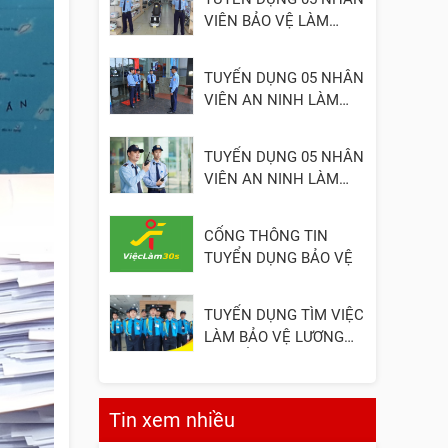
VIÊN BẢO VỆ LÀM
VIỆC TẠI ĐỒNG NAI
TUYỂN DỤNG 05 NHÂN
VIÊN AN NINH LÀM
VIỆC TẠI QUẬN 2
TUYỂN DỤNG 05 NHÂN
VIÊN AN NINH LÀM
VIỆC TẠI QUẬN 3
CỔNG THÔNG TIN
TUYỂN DỤNG BẢO VỆ
TUYỂN DỤNG TÌM VIỆC
LÀM BẢO VỆ LƯƠNG
CAO, ỔN ĐỊNH
Tin xem nhiều