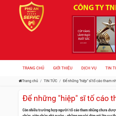
TRANG CHỦ
GIỚI THIỆU
DỊCH VỤ
TIN T
Trang chủ
TIN TỨC
Để những "hiệp" sĩ tố cáo tham 
Để những "hiệp" sĩ tố cáo
Còn nhiều trường hợp người tố cáo tham nhũng chưa được bảo
chức, viên chức nhà nước - những người dám nói lên sự th