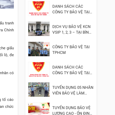
DANH SÁCH CÁC
CÔNG TY BẢO VỆ TẠI
TÂY NINH
ấu tranh
DỊCH VỤ BẢO VỆ KCN
ra Chính
VSIP 1, 2, 3 – TẠI BÌNH
DƯƠNG
CÔNG TY BẢO VỆ TẠI
che giấu
TPHCM
ối lộ, đe
DANH SÁCH CÁC
CÔNG TY BẢO VỆ TẠI
 nhân có
BÀ RỊA - VŨNG TÀU
TUYỂN DỤNG 05 NHÂN
VIÊN BẢO VỆ LÀM
VIỆC TẠI ĐỒNG NAI
g tố cáo
uan chức
TUYỂN DỤNG BẢO VỆ
LƯƠNG CAO - ỔN ĐỊNH