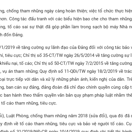
òng, chống tham nhũng ngày càng hoàn thiện; việc tổ chức thực hiệ
ơn. Công tác đấu tranh với các biểu hiện bao che cho tham nhũng,
hống, tố cáo sai sự thật đã góp phần làm trong sạch bộ máy Nhà n
nh đốn Đảng.
0/1/2019 về tăng cường sự lãnh đạo của Đảng đối với công tác bảo 
phí, tiêu cực; Chỉ thị số 35-CT/TW ngày 26/5/2014 về tăng cường sự 
 khiếu nại, tố cáo; Chỉ thị số 50-CT/TW ngày 7/2/2015 về tăng cường
ệc, vụ án tham nhũng; Quy định số 11-QĐi/TW ngày 18/2/2019 về trá
oại trực tiếp với dân và xử lý những phản ánh, kiến nghị của dân. T
ương, ban cán sự đảng, đảng đoàn đã chỉ đạo chính quyền cùng cấp t
ặc ban hành theo thẩm quyền văn bản quy phạm pháp luật nhằm thể
 tố cáo tham nhũng, tiêu cực.
i), Luật Phòng, chống tham nhũng năm 2018 (sửa đổi), qua đó đã 
y định về tố cáo tham nhũng, tiêu cực và bảo vệ người tố cáo. Cụ
định số 31/2019/NĐ-CP ngày 10/4/2019 quy định chi tiết thi hàn