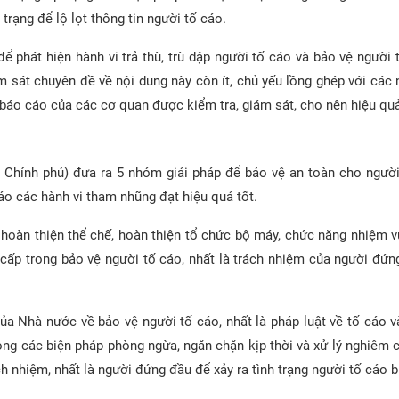
trạng để lộ lọt thông tin người tố cáo.
 để phát hiện hành vi trả thù, trù dập người tố cáo và bảo vệ người
ám sát chuyên đề về nội dung này còn ít, chủ yếu lồng ghép với các 
a báo cáo của các cơ quan được kiểm tra, giám sát, cho nên hiệu quả
Chính phủ) đưa ra 5 nhóm giải pháp để bảo vệ an toàn cho người
áo các hành vi tham nhũng đạt hiệu quả tốt.
 hoàn thiện thể chế, hoàn thiện tổ chức bộ máy, chức năng nhiệm v
ấp trong bảo vệ người tố cáo, nhất là trách nhiệm của người đứn
a Nhà nước về bảo vệ người tố cáo, nhất là pháp luật về tố cáo và
ọng các biện pháp phòng ngừa, ngăn chặn kịp thời và xử lý nghiêm 
ch nhiệm, nhất là người đứng đầu để xảy ra tình trạng người tố cáo bị