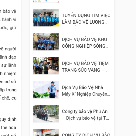
- UY TÍN
n bảo vệ
TUYỂN DỤNG TÌM VIỆC
 hành vi
LÀM BẢO VỆ LƯƠNG
ước, giữ
CAO, ỔN ĐỊNH
DỊCH VỤ BẢO VỆ KHU
CÔNG NGHIỆP SÓNG
vệ người
THẦN 1, 2, 3 – BÌNH
lãnh đạo
DƯƠNG
DỊCH VỤ BẢO VỆ TIỆM
 sự lãnh
TRANG SỨC VÀNG –
ch nhiệm
ĐÁ QUÝ
rên cơ sở
Dịch Vụ Bảo Vệ Nhà
ập trung
Máy Xí Nghiệp Chuyên
 chế, cụ
Nghiệp
Công ty bảo vệ Phú An
– Dịch vụ bảo vệ tại TP.
quy định
HCM, Bình Dương, Đồng
 thể hóa
Nai, Cần Thơ, Long An
CÔNG TY DỊCH VỤ BẢO
h một số