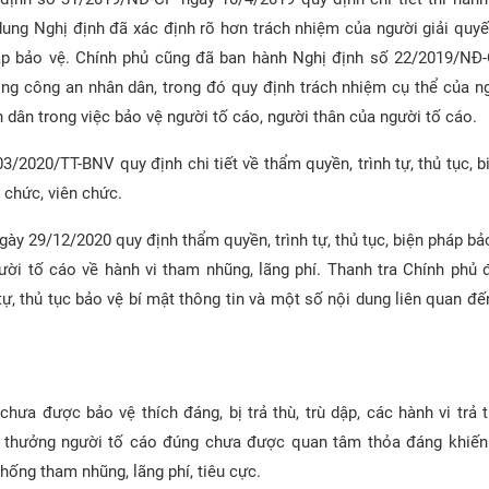
dung Nghị định đã xác định rõ hơn trách nhiệm của người giải quyế
áp bảo vệ. Chính phủ cũng đã ban hành Nghị định số 22/2019/NĐ
ong công an nhân dân, trong đó quy định trách nhiệm cụ thể của ng
n dân trong việc bảo vệ người tố cáo, người thân của người tố cáo.
/2020/TT-BNV quy định chi tiết về thẩm quyền, trình tự, thủ tục, b
g chức, viên chức.
 29/12/2020 quy định thẩm quyền, trình tự, thủ tục, biện pháp bảo
ời tố cáo về hành vi tham nhũng, lãng phí. Thanh tra Chính phủ 
ự, thủ tục bảo vệ bí mật thông tin và một số nội dung liên quan đế
hưa được bảo vệ thích đáng, bị trả thù, trù dập, các hành vi trả 
en thưởng người tố cáo đúng chưa được quan tâm thỏa đáng khiến
hống tham nhũng, lãng phí, tiêu cực.