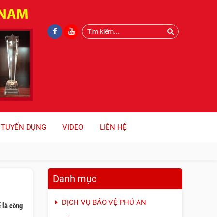
TUYỂN DỤNG
VIDEO
LIÊN HỆ
Danh mục
DỊCH VỤ BẢO VỆ PHÚ AN
 là công