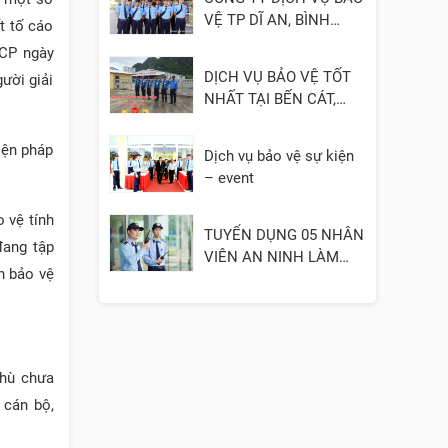
VỆ TP DĨ AN, BÌNH
t tố cáo
DƯƠNG
-CP ngày
DỊCH VỤ BẢO VỆ TỐT
ười giải
NHẤT TẠI BẾN CÁT,
BÌNH DƯƠNG
iện pháp
Dịch vụ bảo vệ sự kiện
– event
 vệ tính
TUYỂN DỤNG 05 NHÂN
đang tập
VIÊN AN NINH LÀM
n bảo vệ
VIỆC TẠI QUẬN 3
thù chưa
 cán bộ,