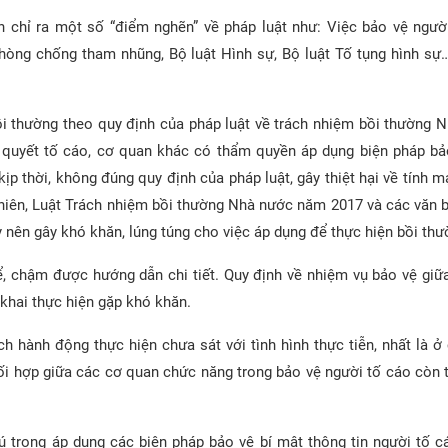
 chỉ ra một số “điểm nghẽn” về pháp luật như: Việc bảo vệ ngườ
Phòng chống tham nhũng, Bộ luật Hình sự, Bộ luật Tố tụng hình sự
i thường theo quy định của pháp luật về trách nhiệm bồi thường 
i quyết tố cáo, cơ quan khác có thẩm quyền áp dụng biện pháp b
p thời, không đúng quy định của pháp luật, gây thiệt hại về tính m
 nhiên, Luật Trách nhiệm bồi thường Nhà nước năm 2017 và các văn 
y nên gây khó khăn, lúng túng cho việc áp dụng để thực hiện bồi thư
, chậm được hướng dẫn chi tiết. Quy định về nhiệm vụ bảo vệ giữ
 khai thực hiện gặp khó khăn.
h hành động thực hiện chưa sát với tình hình thực tiễn, nhất là ở
ối hợp giữa các cơ quan chức năng trong bảo vệ người tố cáo còn t
 trọng áp dụng các biện pháp bảo vệ bí mật thông tin người tố c