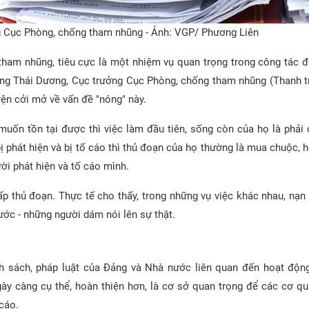
 Cục Phòng, chống tham nhũng - Ảnh: VGP/ Phương Liên
tham nhũng, tiêu cực là một nhiệm vụ quan trọng trong công tác đ
àng Thái Dương, Cục trưởng Cục Phòng, chống tham nhũng (Thanh t
ện cởi mở về vấn đề "nóng" này.
uốn tồn tại được thì việc làm đầu tiên, sống còn của họ là phải 
 bị phát hiện và bị tố cáo thì thủ đoạn của họ thường là mua chuộc, h
ười phát hiện và tố cáo mình.
hấp thủ đoạn. Thực tế cho thấy, trong những vụ việc khác nhau, nạn
ước - những người dám nói lên sự thật.
h sách, pháp luật của Đảng và Nhà nước liên quan đến hoạt độn
ày càng cụ thể, hoàn thiện hơn, là cơ sở quan trọng để các cơ q
 cáo.