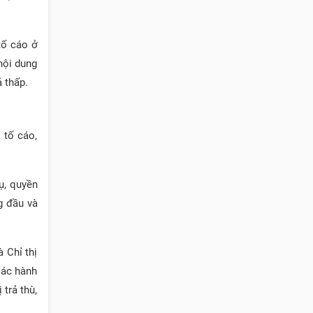
 tố cáo ở
nội dung
 thấp.
 tố cáo,
ụ, quyền
g đầu và
 Chỉ thị
các hành
 trả thù,