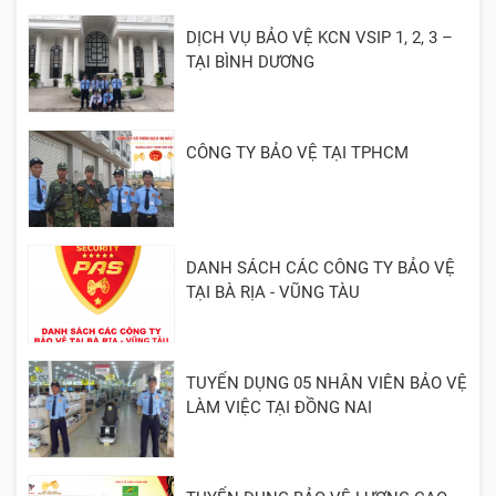
DỊCH VỤ BẢO VỆ KCN VSIP 1, 2, 3 –
TẠI BÌNH DƯƠNG
CÔNG TY BẢO VỆ TẠI TPHCM
DANH SÁCH CÁC CÔNG TY BẢO VỆ
TẠI BÀ RỊA - VŨNG TÀU
TUYỂN DỤNG 05 NHÂN VIÊN BẢO VỆ
LÀM VIỆC TẠI ĐỒNG NAI