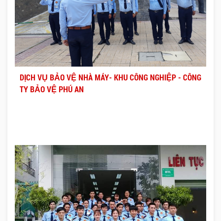
DỊCH VỤ BẢO VỆ NHÀ MÁY- KHU CÔNG NGHIỆP - CÔNG
TY BẢO VỆ PHÚ AN