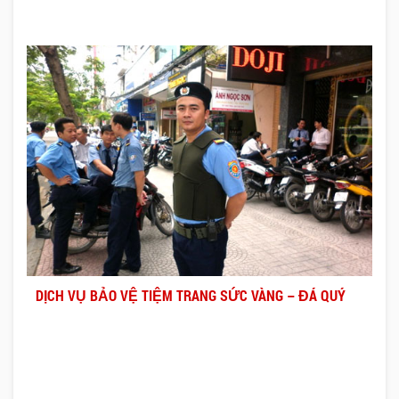
DỊCH VỤ BẢO VỆ TIỆM TRANG SỨC VÀNG – ĐÁ QUÝ