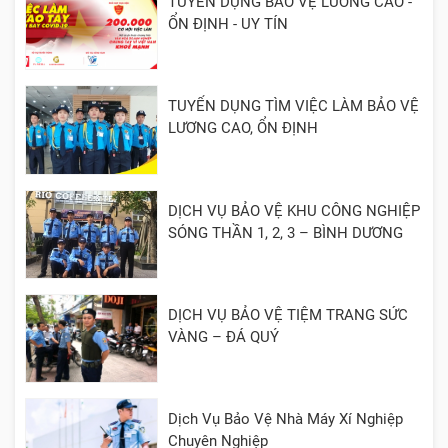
TUYỂN DỤNG BẢO VỆ LƯƠNG CAO -
ỔN ĐỊNH - UY TÍN
TUYỂN DỤNG TÌM VIỆC LÀM BẢO VỆ
LƯƠNG CAO, ỔN ĐỊNH
DỊCH VỤ BẢO VỆ KHU CÔNG NGHIỆP
SÓNG THẦN 1, 2, 3 – BÌNH DƯƠNG
DỊCH VỤ BẢO VỆ TIỆM TRANG SỨC
VÀNG – ĐÁ QUÝ
Dịch Vụ Bảo Vệ Nhà Máy Xí Nghiệp
Chuyên Nghiệp