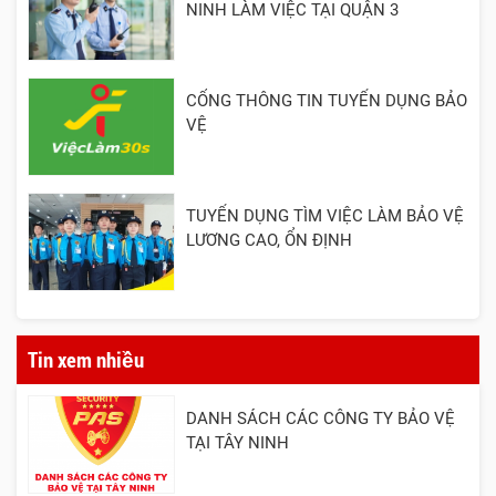
NINH LÀM VIỆC TẠI QUẬN 3
CỔNG THÔNG TIN TUYỂN DỤNG BẢO
VỆ
TUYỂN DỤNG TÌM VIỆC LÀM BẢO VỆ
LƯƠNG CAO, ỔN ĐỊNH
Tin xem nhiều
DANH SÁCH CÁC CÔNG TY BẢO VỆ
TẠI TÂY NINH