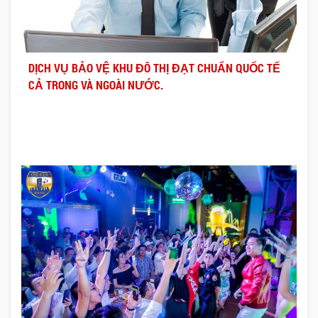
DỊCH VỤ BẢO VỆ KHU ĐÔ THỊ ĐẠT CHUẨN QUỐC TẾ
CẢ TRONG VÀ NGOÀI NƯỚC.