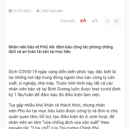
31/07/2021
2082 lượt xem
aA
aA
Font chữ
-
+
Nhân viên bảo vệ PHÚ AN đảm bảo công tác phòng chống
dịch và an toàn tài sản tại mục tiêu
Dịch COVID-19 ngày càng diễn biến phức tạp, đặc biệt là
tại những nơi tập trung đông người như các công ty sản
xuất, xí nghiệp, nhà máy. Trước tình hình này, tất cả các
nhân viên bảo vệ tại Bình Dương luôn được test covid định
kỳ 1 lần/tuần để đảm bảo đủ điều kiện làm việc.
Tuy gặp nhiều khó khăn và thách thức, nhưng nhân
viên Phú An tại mục tiêu luôn được công ty và đơn vị chủ
quản quan tâm, hỗ trợ, tạo điều kiện ăn ở, sinh hoạt, để
nhân viên an tâm “vừa chống dịch vừa sản xuất” theo
nguyên tắc “3 tại chỗ” của Thủ tướng Chính Phủ