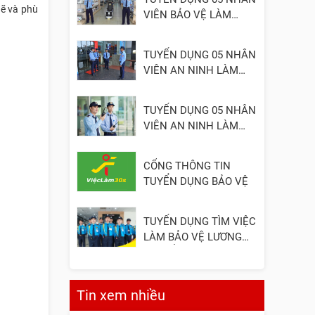
hẽ và phù
VIÊN BẢO VỆ LÀM
VIỆC TẠI ĐỒNG NAI
TUYỂN DỤNG 05 NHÂN
VIÊN AN NINH LÀM
VIỆC TẠI QUẬN 2
TUYỂN DỤNG 05 NHÂN
VIÊN AN NINH LÀM
VIỆC TẠI QUẬN 3
CỔNG THÔNG TIN
TUYỂN DỤNG BẢO VỆ
TUYỂN DỤNG TÌM VIỆC
LÀM BẢO VỆ LƯƠNG
CAO, ỔN ĐỊNH
Tin xem nhiều