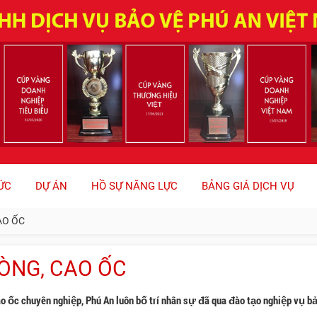
ỨC
DỰ ÁN
HỒ SỰ NĂNG LỰC
BẢNG GIÁ DỊCH VỤ
AO ỐC
ÒNG, CAO ỐC
ao ốc chuyên nghiệp, Phú An luôn bố trí nhân sự đã qua đào tạo nghiệp vụ b