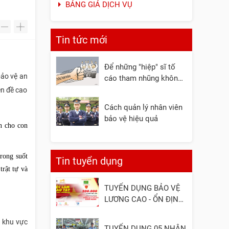
BẢNG GIÁ DỊCH VỤ
-
+
Tin tức mới
Để những "hiệp" sĩ tố
bảo vệ an
cáo tham nhũng không
còn đơn độc
ên đề cao
Cách quản lý nhân viên
bảo vệ hiệu quả
n cho con
rong suốt
Tin tuyển dụng
trật tự và
TUYỂN DỤNG BẢO VỆ
LƯƠNG CAO - ỔN ĐỊNH
- UY TÍN
i khu vực
TUYỂN DỤNG 05 NHÂN