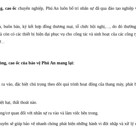
g, cao ốc
chuyên nghiệp, Phú An luôn bố trí nhân sự đã qua đào tạo nghiệp 
h, buôn bán, ký kết hợp đồng thương mại, tổ chức hội nghị,..., do đó thường
à còn có các thiết bị hiện đại phục vụ cho công tác và sinh hoạt của các công 
...
òng, cao ốc của bảo vệ Phú An mang lại:
ra vào, đặc biệt chú trọng theo dõi quá trình hoạt động của thang máy, phát 
ệt hại, thất thoát nào.
òng/cơ quan đối với nhân sự ra vào và làm việc bên trong.
uyên sẽ giúp bảo vệ nhanh chóng phát hiện những hành vi đột nhập và xử lý 