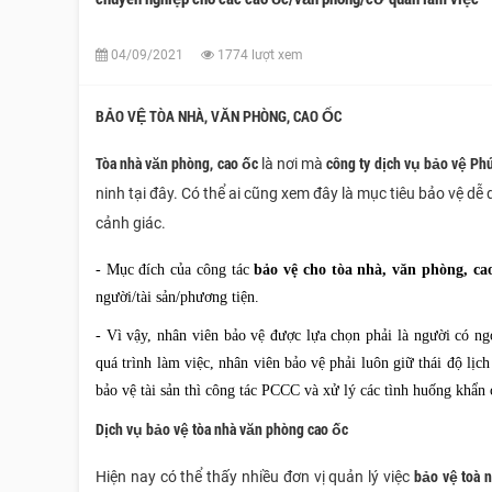
04/09/2021
1774 lượt xem
BẢO VỆ TÒA NHÀ, VĂN PHÒNG, CAO ỐC
Tòa nhà văn phòng, cao ốc
công ty dịch vụ bảo vệ Ph
là nơi mà
ninh tại đây. Có thể ai cũng xem đây là mục tiêu bảo vệ d
cảnh giác.
- Mục đích của công tác
bảo vệ cho tòa nhà, văn phòng, ca
người/tài sản/phương tiện.
- Vì vậy, nhân viên bảo vệ được lựa chọn phải là người có n
quá trình làm việc, nhân viên bảo vệ phải luôn giữ thái độ lịc
bảo vệ tài sản thì công tác PCCC và xử lý các tình huống khẩn 
Dịch vụ bảo vệ tòa nhà văn phòng cao ốc
bảo vệ toà 
Hiện nay có thể thấy nhiều đơn vị quản lý việc