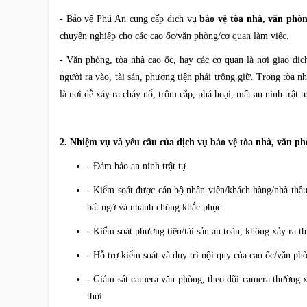
- Bảo vệ Phú An cung cấp dịch vụ
bảo vệ tòa nhà, văn phòn
chuyên nghiệp cho các cao ốc/văn phòng/cơ quan làm việc.
- Văn phòng, tòa nhà cao ốc, hay các cơ quan là nơi giao dịc
người ra vào, tài sản, phương tiện phải trông giữ. Trong tòa nh
là nơi dễ xảy ra cháy nổ, trộm cắp, phá hoại, mất an ninh trật tự
2. Nhiệm vụ và yêu cầu của dịch vụ bảo vệ tòa nhà, văn ph
- Đảm bảo an ninh trật tự
- Kiểm soát được cán bộ nhân viên/khách hàng/nhà thầu 
bất ngờ và nhanh chóng khắc phục.
- Kiểm soát phương tiện/tài sản an toàn, không xảy ra thi
- Hỗ trợ kiểm soát và duy trì nội quy của cao ốc/văn ph
- Giám sát camera văn phòng, theo dõi camera thường x
thời.