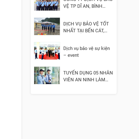
VỆ TP DĨ AN, BÌNH
DƯƠNG
DỊCH VỤ BẢO VỆ TỐT
NHẤT TẠI BẾN CÁT,
BÌNH DƯƠNG
Dịch vụ bảo vệ sự kiện
– event
TUYỂN DỤNG 05 NHÂN
VIÊN AN NINH LÀM
VIỆC TẠI QUẬN 3