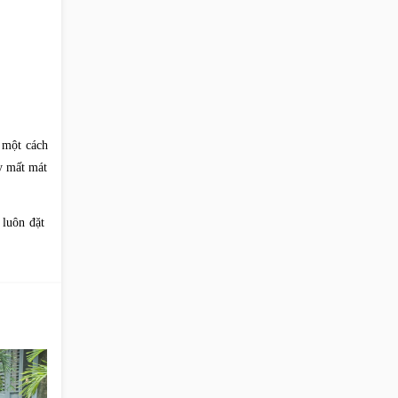
o một cách
ay mất mát
 luôn đặt