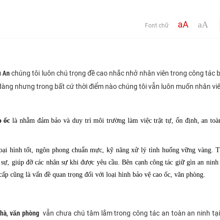
aA
aA
Font chữ
ú An
chúng tôi luôn chú trọng đề cao nhắc nhở nhân viên trong công tác 
ễ dàng nhưng trong bất cứ thời điểm nào chúng tôi vẫn luôn muốn nhân vi
o ốc
là nhằm đảm bảo và duy trì môi trường làm việc trật tự, ổn định, an toà
goại hình tốt, ngôn phong chuẩn mực, kỹ năng xử lý tình huống vững vàng. T
h sự, giúp đỡ các nhân sự khi được yêu cầu. Bên cạnh công tác giữ gìn an ninh 
cấp cũng là vấn đề quan trọng đối với loại hình bảo vệ cao ốc, văn phòng.
nhà, văn phòng
vẫn chưa chú tâm lắm trong công tác an toàn an ninh tạ