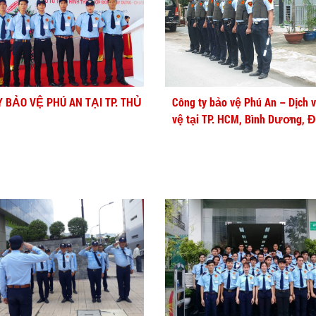
Y BẢO VỆ PHÚ AN TẠI TP. THỦ
Công ty bảo vệ Phú An – Dịch 
vệ tại TP. HCM, Bình Dương, 
Nai, Cần Thơ, Long An