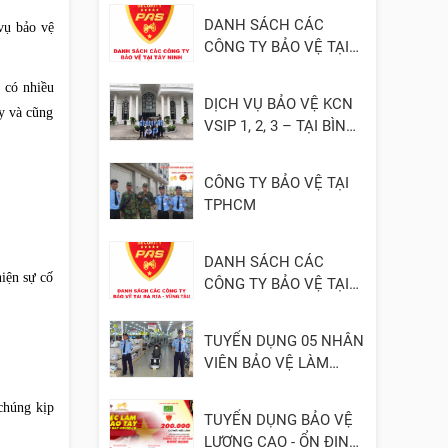
DANH SÁCH CÁC
vụ bảo vệ
CÔNG TY BẢO VỆ TẠI
TÂY NINH
 có nhiều
DỊCH VỤ BẢO VỆ KCN
ty và cũng
VSIP 1, 2, 3 – TẠI BÌNH
DƯƠNG
CÔNG TY BẢO VỆ TẠI
TPHCM
DANH SÁCH CÁC
hiện sự cố
CÔNG TY BẢO VỆ TẠI
BÀ RỊA - VŨNG TÀU
TUYỂN DỤNG 05 NHÂN
VIÊN BẢO VỆ LÀM
VIỆC TẠI ĐỒNG NAI
chúng kịp
TUYỂN DỤNG BẢO VỆ
LƯƠNG CAO - ỔN ĐỊNH