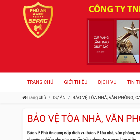
TRANG CHỦ
GIỚI THIỆU
DỊCH VỤ
TIN T
Trang chủ
DỰ ÁN
BẢO VỆ TÒA NHÀ, VĂN PHÒNG, C
BẢO VỆ TÒA NHÀ, VĂN PH
Bảo vệ Phú An cung cấp dịch vụ bảo vệ tòa nhà, văn phòng, c
chuyên nghiệp cho các cao ốc/văn phòng/cơ quan làm việc