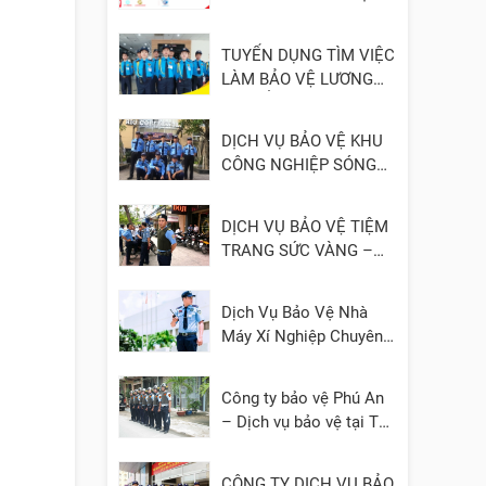
- UY TÍN
TUYỂN DỤNG TÌM VIỆC
LÀM BẢO VỆ LƯƠNG
CAO, ỔN ĐỊNH
DỊCH VỤ BẢO VỆ KHU
CÔNG NGHIỆP SÓNG
THẦN 1, 2, 3 – BÌNH
DƯƠNG
DỊCH VỤ BẢO VỆ TIỆM
TRANG SỨC VÀNG –
ĐÁ QUÝ
Dịch Vụ Bảo Vệ Nhà
Máy Xí Nghiệp Chuyên
Nghiệp
Công ty bảo vệ Phú An
– Dịch vụ bảo vệ tại TP.
HCM, Bình Dương, Đồng
Nai, Cần Thơ, Long An
CÔNG TY DỊCH VỤ BẢO