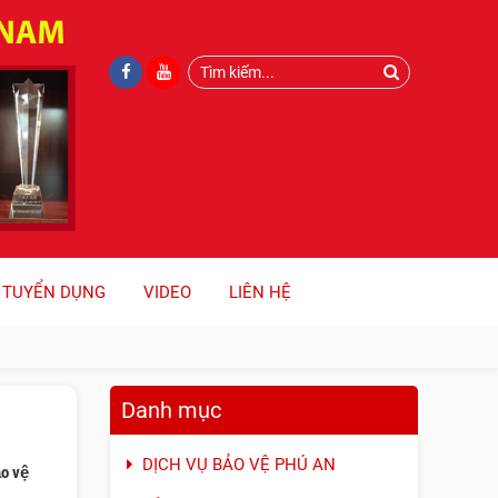
TUYỂN DỤNG
VIDEO
LIÊN HỆ
Danh mục
DỊCH VỤ BẢO VỆ PHÚ AN
ảo vệ