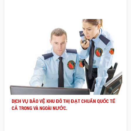
DỊCH VỤ BẢO VỆ KHU ĐÔ THỊ ĐẠT CHUẨN QUỐC TẾ
CẢ TRONG VÀ NGOÀI NƯỚC.