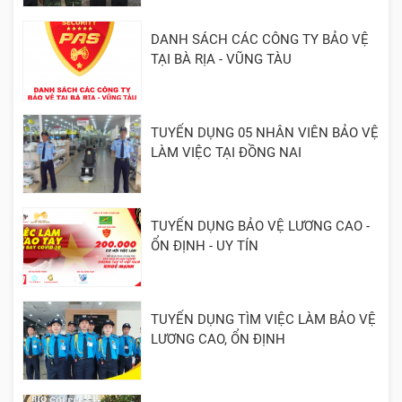
DANH SÁCH CÁC CÔNG TY BẢO VỆ
TẠI BÀ RỊA - VŨNG TÀU
TUYỂN DỤNG 05 NHÂN VIÊN BẢO VỆ
LÀM VIỆC TẠI ĐỒNG NAI
TUYỂN DỤNG BẢO VỆ LƯƠNG CAO -
ỔN ĐỊNH - UY TÍN
TUYỂN DỤNG TÌM VIỆC LÀM BẢO VỆ
LƯƠNG CAO, ỔN ĐỊNH