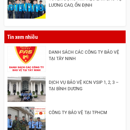
LƯƠNG CAO, ỔN ĐỊNH
Tin xem nhiều
DANH SÁCH CÁC CÔNG TY BẢO VỆ
TẠI TÂY NINH
DỊCH VỤ BẢO VỆ KCN VSIP 1, 2, 3 –
TẠI BÌNH DƯƠNG
CÔNG TY BẢO VỆ TẠI TPHCM