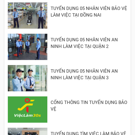
TUYỂN DỤNG 05 NHÂN VIÊN BẢO VỆ
LÀM VIỆC TẠI ĐỒNG NAI
TUYỂN DỤNG 05 NHÂN VIÊN AN
NINH LÀM VIỆC TẠI QUẬN 2
TUYỂN DỤNG 05 NHÂN VIÊN AN
NINH LÀM VIỆC TẠI QUẬN 3
CỔNG THÔNG TIN TUYỂN DỤNG BẢO
VỆ
TUYỂN DỤNG TÌM VIỆC LÀM BẢO VỆ