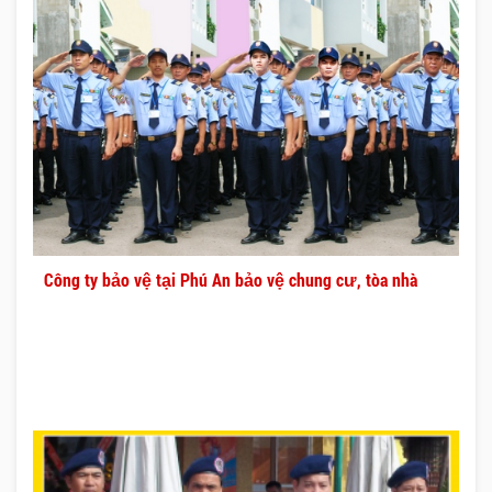
Công ty bảo vệ tại Phú An bảo vệ chung cư, tòa nhà