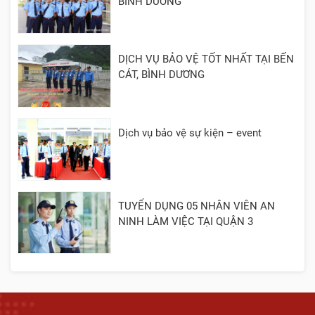
BÌNH DƯƠNG
DỊCH VỤ BẢO VỆ TỐT NHẤT TẠI BẾN
CÁT, BÌNH DƯƠNG
Dịch vụ bảo vệ sự kiện – event
TUYỂN DỤNG 05 NHÂN VIÊN AN
NINH LÀM VIỆC TẠI QUẬN 3