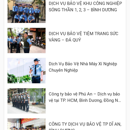
DỊCH VỤ BẢO VỆ KHU CÔNG NGHIỆP
SÓNG THẦN 1, 2, 3 – BÌNH DƯƠNG
DỊCH VỤ BẢO VỆ TIỆM TRANG SỨC
VÀNG – ĐÁ QUÝ
Dịch Vụ Bảo Vệ Nhà Máy Xí Nghiệp
Chuyên Nghiệp
Công ty bảo vệ Phú An – Dịch vụ bảo
vệ tại TP. HCM, Bình Dương, Đồng Nai,
Cần Thơ, Long An
CÔNG TY DỊCH VỤ BẢO VỆ TP DĨ AN,