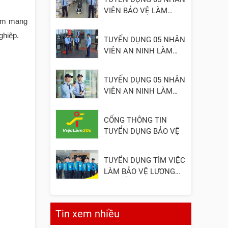
VIÊN BẢO VỆ LÀM
âm mang
VIỆC TẠI ĐỒNG NAI
ghiệp.
TUYỂN DỤNG 05 NHÂN
VIÊN AN NINH LÀM
VIỆC TẠI QUẬN 2
TUYỂN DỤNG 05 NHÂN
VIÊN AN NINH LÀM
VIỆC TẠI QUẬN 3
CỔNG THÔNG TIN
TUYỂN DỤNG BẢO VỆ
TUYỂN DỤNG TÌM VIỆC
LÀM BẢO VỆ LƯƠNG
CAO, ỔN ĐỊNH
Tin xem nhiều