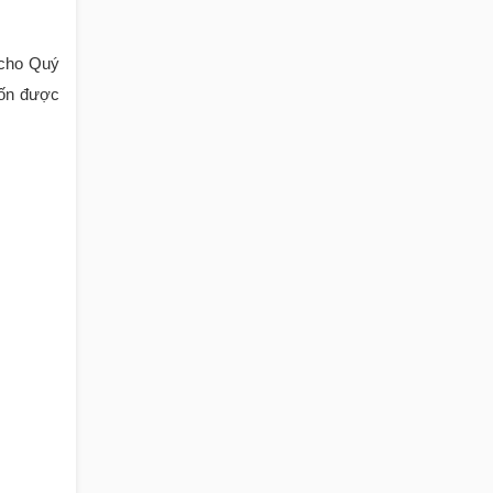
n cho Quý
uốn được