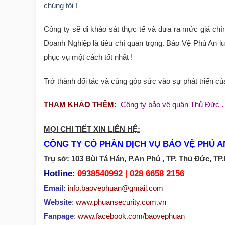
chúng tôi !
Công ty sẽ đi khảo sát thực tế và đưa ra mức giá
Doanh Nghiệp là tiêu chí quan trọng. Bảo Vệ Phú An 
phục vụ một cách tốt nhất !
Trở thành đối tác và cùng góp sức vào sự phát triển củ
THAM KHẢO THÊM:
Công ty bảo vệ quận Thủ Đức
.
MỌI CHI TIẾT XIN LIÊN HỆ:
CÔNG TY CỔ PHẦN DỊCH VỤ BẢO VỆ PHÚ A
Trụ sở: 103 Bùi Tá Hán, P.An Phú , TP. Thủ Đức, T
Hotline
:
0938540992
|
028 6658 2156
Email:
info.baovephuan@gmail.com
Website
:
www.phuansecurity.com.vn
Fanpage
:
www.facebook.com/baovephuan