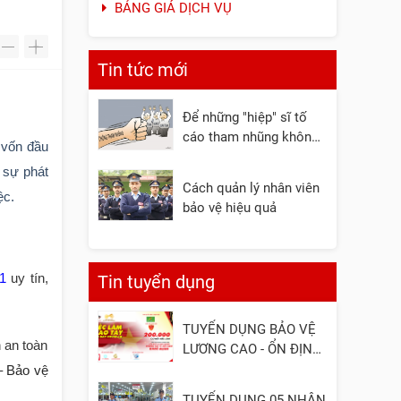
BẢNG GIÁ DỊCH VỤ
-
+
Tin tức mới
Để những "hiệp" sĩ tố
cáo tham nhũng không
t vốn đầu
còn đơn độc
 sự phát
Cách quản lý nhân viên
ệc.
bảo vệ hiệu quả
 1
uy tín,
Tin tuyển dụng
TUYỂN DỤNG BẢO VỆ
 an toàn
LƯƠNG CAO - ỔN ĐỊNH
- UY TÍN
– Bảo vệ
TUYỂN DỤNG 05 NHÂN