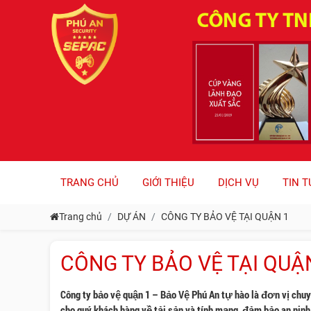
TRANG CHỦ
GIỚI THIỆU
DỊCH VỤ
TIN T
Trang chủ
DỰ ÁN
CÔNG TY BẢO VỆ TẠI QUẬN 1
CÔNG TY BẢO VỆ TẠI QUẬ
Công ty bảo vệ quận 1 – Bảo Vệ Phú An tự hào là đơn vị chu
cho quý khách hàng về tải sản và tính mạng, đảm bảo an ninh,