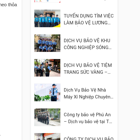
heo thỏa
- UY TÍN
TUYỂN DỤNG TÌM VIỆC
LÀM BẢO VỆ LƯƠNG
CAO, ỔN ĐỊNH
DỊCH VỤ BẢO VỆ KHU
CÔNG NGHIỆP SÓNG
THẦN 1, 2, 3 – BÌNH
DƯƠNG
DỊCH VỤ BẢO VỆ TIỆM
TRANG SỨC VÀNG –
ĐÁ QUÝ
Dịch Vụ Bảo Vệ Nhà
Máy Xí Nghiệp Chuyên
Nghiệp
Công ty bảo vệ Phú An
– Dịch vụ bảo vệ tại TP.
HCM, Bình Dương, Đồng
.
Nai, Cần Thơ, Long An
CÔNG TY DỊCH VỤ BẢO