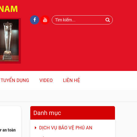
TUYỂN DỤNG
VIDEO
LIÊN HỆ
Danh mục
DỊCH VỤ BẢO VỆ PHÚ AN
ự an toàn