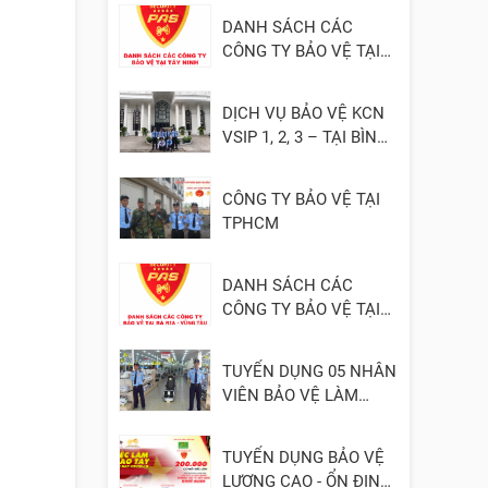
DANH SÁCH CÁC
CÔNG TY BẢO VỆ TẠI
TÂY NINH
DỊCH VỤ BẢO VỆ KCN
VSIP 1, 2, 3 – TẠI BÌNH
DƯƠNG
CÔNG TY BẢO VỆ TẠI
TPHCM
DANH SÁCH CÁC
CÔNG TY BẢO VỆ TẠI
BÀ RỊA - VŨNG TÀU
TUYỂN DỤNG 05 NHÂN
VIÊN BẢO VỆ LÀM
VIỆC TẠI ĐỒNG NAI
TUYỂN DỤNG BẢO VỆ
LƯƠNG CAO - ỔN ĐỊNH