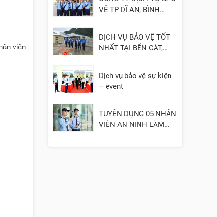
VỆ TP DĨ AN, BÌNH
DƯƠNG
DỊCH VỤ BẢO VỆ TỐT
nhân viên
NHẤT TẠI BẾN CÁT,
BÌNH DƯƠNG
Dịch vụ bảo vệ sự kiện
– event
TUYỂN DỤNG 05 NHÂN
VIÊN AN NINH LÀM
VIỆC TẠI QUẬN 3