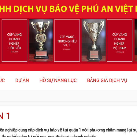
ỨC
DỰ ÁN
HỒ SỰ NĂNG LỰC
BẢNG GIÁ DỊCH VỤ
N 1
yên nghiệp cung cấp dịch vụ bảo vệ tại quận 1 với phương châm mang lại s
 thực hiện duy trì nội quy, quy định của doanh nghiệp.