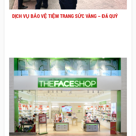
DỊCH VỤ BẢO VỆ TIỆM TRANG SỨC VÀNG – ĐÁ QUÝ