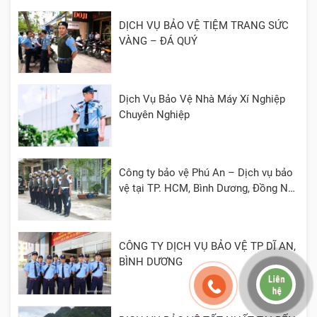
DỊCH VỤ BẢO VỆ TIỆM TRANG SỨC
VÀNG – ĐÁ QUÝ
Dịch Vụ Bảo Vệ Nhà Máy Xí Nghiệp
Chuyên Nghiệp
Công ty bảo vệ Phú An – Dịch vụ bảo
vệ tại TP. HCM, Bình Dương, Đồng Nai,
Cần Thơ, Long An
CÔNG TY DỊCH VỤ BẢO VỆ TP DĨ AN,
BÌNH DƯƠNG