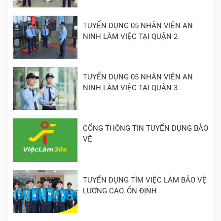
TUYỂN DỤNG 05 NHÂN VIÊN AN
NINH LÀM VIỆC TẠI QUẬN 2
TUYỂN DỤNG 05 NHÂN VIÊN AN
NINH LÀM VIỆC TẠI QUẬN 3
CỔNG THÔNG TIN TUYỂN DỤNG BẢO
VỆ
TUYỂN DỤNG TÌM VIỆC LÀM BẢO VỆ
LƯƠNG CAO, ỔN ĐỊNH