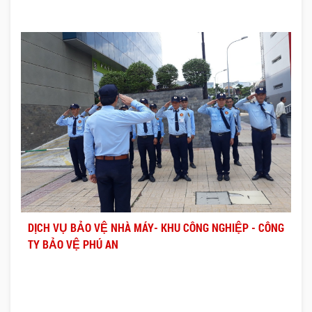
DỊCH VỤ BẢO VỆ NHÀ MÁY- KHU CÔNG NGHIỆP - CÔNG
TY BẢO VỆ PHÚ AN