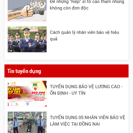
Để những "hiệp" sĩ tố cáo tham nhũng
không còn đơn độc
Cách quản lý nhân viên bảo vệ hiệu
quả
Tin tuyển dụng
TUYỂN DỤNG BẢO VỆ LƯƠNG CAO -
ỔN ĐỊNH - UY TÍN
TUYỂN DỤNG 05 NHÂN VIÊN BẢO VỆ
LÀM VIỆC TẠI ĐỒNG NAI