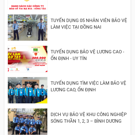
TUYỂN DỤNG 05 NHÂN VIÊN BẢO VỆ
LÀM VIỆC TẠI ĐỒNG NAI
TUYỂN DỤNG BẢO VỆ LƯƠNG CAO -
ỔN ĐỊNH - UY TÍN
TUYỂN DỤNG TÌM VIỆC LÀM BẢO VỆ
LƯƠNG CAO, ỔN ĐỊNH
DỊCH VỤ BẢO VỆ KHU CÔNG NGHIỆP
SÓNG THẦN 1, 2, 3 – BÌNH DƯƠNG