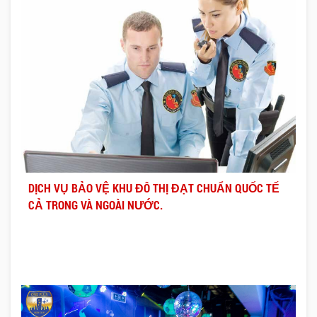
DỊCH VỤ BẢO VỆ KHU ĐÔ THỊ ĐẠT CHUẨN QUỐC TẾ
CẢ TRONG VÀ NGOÀI NƯỚC.