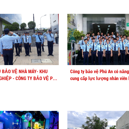
Ụ BẢO VỆ NHÀ MÁY- KHU
Công ty bảo vệ Phú An có năng
GHIỆP - CÔNG TY BẢO VỆ PHÚ
cung cấp lực lượng nhân viên
với số lượng lớn và đều qua 
chuyên nghiệp.