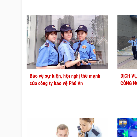
Bảo vệ sự kiện, hội nghị thế mạnh
DỊCH V
của công ty bảo vệ Phú An
CÔNG N
AN