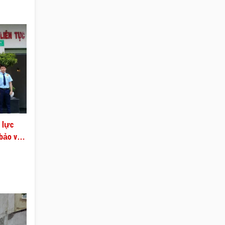
 lực
 bảo vệ
đào tạo