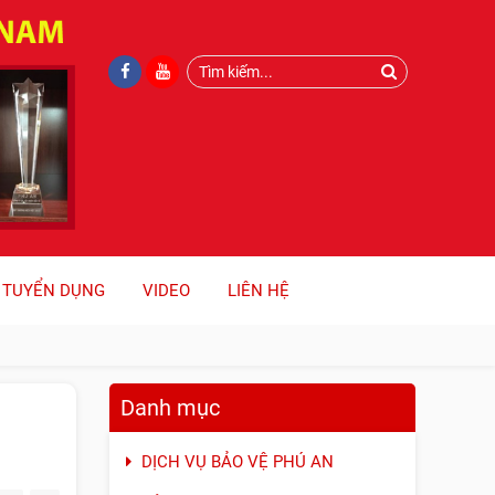
TUYỂN DỤNG
VIDEO
LIÊN HỆ
Danh mục
DỊCH VỤ BẢO VỆ PHÚ AN