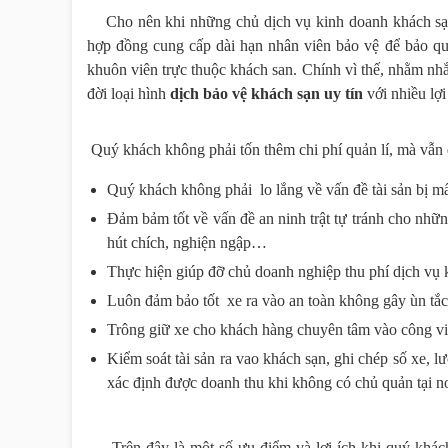
Cho nên khi những chủ dịch vụ kinh doanh khách sạ
hợp đồng cung cấp dài hạn nhân viên bảo vệ để bảo quả
khuôn viên trực thuộc khách san. Chính vì thế, nhằm nhắ
đời loại hình
dịch
bảo vệ khách sạn uy tín
với nhiều lợi
Quý khách không phải tốn thêm chi phí quản lí, mà vẫn 
Quý khách không phải lo lắng về vấn đề tài sản bị mấ
Đảm bảm tốt về vấn đề an ninh trật tự tránh cho nhữ
hút chích, nghiện ngập…
Thực hiện giúp đỡ chủ doanh nghiệp thu phí dịch vụ k
Luôn đảm bảo tốt xe ra vào an toàn không gây ùn tắc 
Trông giữ xe cho khách hàng chuyên tâm vào công vi
Kiểm soát tài sản ra vao khách sạn, ghi chép số xe, 
xác định được doanh thu khi không có chủ quản tại nơ
Trên đây là một số ưu điểm và lợi ích khi quý khách