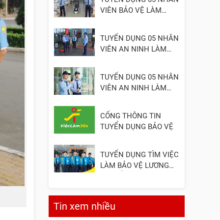
VIÊN BẢO VỆ LÀM
VIỆC TẠI ĐỒNG NAI
TUYỂN DỤNG 05 NHÂN
VIÊN AN NINH LÀM
VIỆC TẠI QUẬN 2
TUYỂN DỤNG 05 NHÂN
VIÊN AN NINH LÀM
VIỆC TẠI QUẬN 3
CỔNG THÔNG TIN
TUYỂN DỤNG BẢO VỆ
TUYỂN DỤNG TÌM VIỆC
LÀM BẢO VỆ LƯƠNG
CAO, ỔN ĐỊNH
Tin xem nhiều