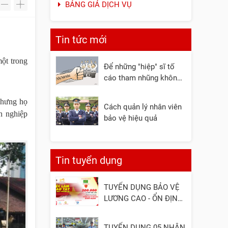
BẢNG GIÁ DỊCH VỤ
-
+
Tin tức mới
một trong
Để những "hiệp" sĩ tố
cáo tham nhũng không
còn đơn độc
nhưng họ
Cách quản lý nhân viên
h nghiệp
bảo vệ hiệu quả
Tin tuyển dụng
TUYỂN DỤNG BẢO VỆ
LƯƠNG CAO - ỔN ĐỊNH
- UY TÍN
TUYỂN DỤNG 05 NHÂN