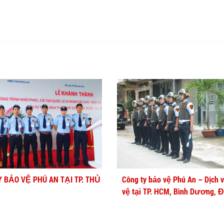
Y BẢO VỆ PHÚ AN TẠI TP. THỦ
Công ty bảo vệ Phú An – Dịch 
vệ tại TP. HCM, Bình Dương, 
Nai, Cần Thơ, Long An