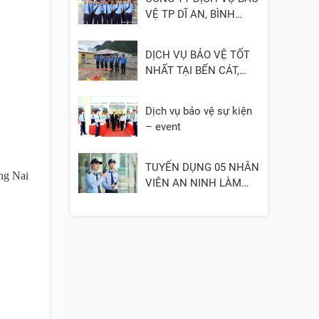
VỆ TP DĨ AN, BÌNH
DƯƠNG
DỊCH VỤ BẢO VỆ TỐT
NHẤT TẠI BẾN CÁT,
BÌNH DƯƠNG
Dịch vụ bảo vệ sự kiện
– event
TUYỂN DỤNG 05 NHÂN
ng Nai
VIÊN AN NINH LÀM
VIỆC TẠI QUẬN 3