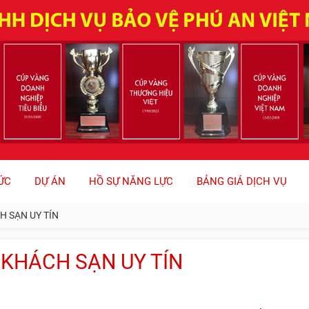
ỨC
DỰ ÁN
HỒ SỰ NĂNG LỰC
BẢNG GIÁ DỊCH VỤ
H SẠN UY TÍN
 KHÁCH SẠN UY TÍN