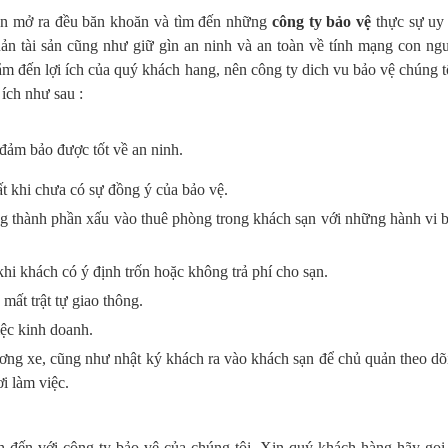
n mở ra đều băn khoăn và tìm đến những
công ty bảo vệ
thực sự uy 
n tài sản cũng như giữ gìn an ninh và an toàn về tính mạng con ngư
m đến lợi ích của quý khách hang, nên công ty dich vu bảo vệ chúng t
 ích như sau :
đảm bảo được tốt về an ninh.
t khi chưa có sự đồng ý của bảo vệ.
ng thành phần xấu vào thuê phòng trong khách sạn với những hành vi 
hi khách có ý định trốn hoặc không trả phí cho sạn.
mất trật tự giao thông.
ệc kinh doanh.
lương xe, cũng như nhật ký khách ra vào khách sạn để chủ quản theo dõ
i làm việc.
 đến với công ty bảo vệ của chúng tôi. Xin quý khách hàng hãy gọi