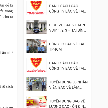
tín để kí
DANH SÁCH CÁC
ời trong
CÔNG TY BẢO VỆ TẠI
TÂY NINH
ôi cho ra
DỊCH VỤ BẢO VỆ KCN
VSIP 1, 2, 3 – TẠI BÌNH
DƯƠNG
CÔNG TY BẢO VỆ TẠI
TPHCM
bí ẩn như
DANH SÁCH CÁC
CÔNG TY BẢO VỆ TẠI
BÀ RỊA - VŨNG TÀU
TUYỂN DỤNG 05 NHÂN
i sổ sách
VIÊN BẢO VỆ LÀM
VIỆC TẠI ĐỒNG NAI
TUYỂN DỤNG BẢO VỆ
LƯƠNG CAO - ỔN ĐỊNH
 và tham