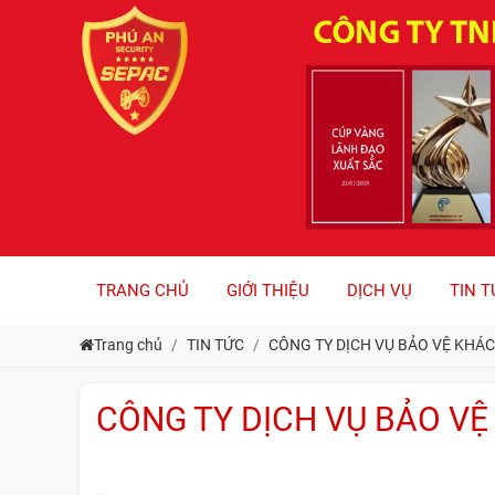
TRANG CHỦ
GIỚI THIỆU
DỊCH VỤ
TIN T
Trang chủ
TIN TỨC
CÔNG TY DỊCH VỤ BẢO VỆ KHÁC
CÔNG TY DỊCH VỤ BẢO VỆ