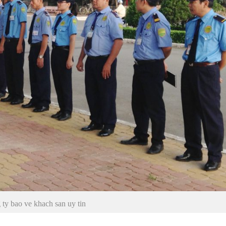
 ty bao ve khach san uy tin