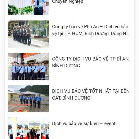
Chuyên Nghiệp
Công ty bảo vệ Phú An – Dịch vụ bảo
vệ tại TP. HCM, Bình Dương, Đồng Nai,
Cần Thơ, Long An
CÔNG TY DỊCH VỤ BẢO VỆ TP DĨ AN,
BÌNH DƯƠNG
DỊCH VỤ BẢO VỆ TỐT NHẤT TẠI BẾN
CÁT, BÌNH DƯƠNG
Dịch vụ bảo vệ sự kiện – event