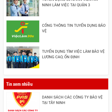
NINH LÀM VIỆC TẠI QUẬN 3
CỔNG THÔNG TIN TUYỂN DỤNG BẢO
VỆ
TUYỂN DỤNG TÌM VIỆC LÀM BẢO VỆ
LƯƠNG CAO, ỔN ĐỊNH
Tin xem nhiều
DANH SÁCH CÁC CÔNG TY BẢO VỆ
TẠI TÂY NINH