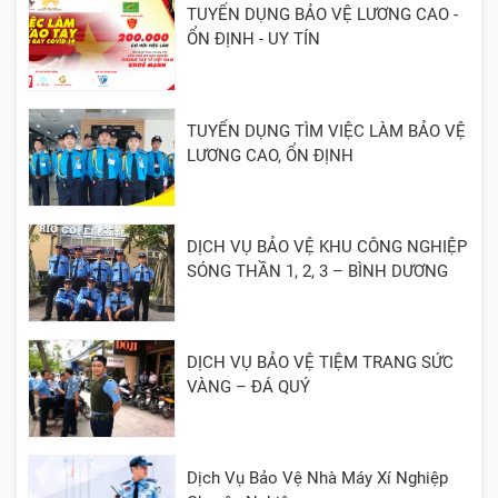
TUYỂN DỤNG BẢO VỆ LƯƠNG CAO -
ỔN ĐỊNH - UY TÍN
TUYỂN DỤNG TÌM VIỆC LÀM BẢO VỆ
LƯƠNG CAO, ỔN ĐỊNH
DỊCH VỤ BẢO VỆ KHU CÔNG NGHIỆP
SÓNG THẦN 1, 2, 3 – BÌNH DƯƠNG
DỊCH VỤ BẢO VỆ TIỆM TRANG SỨC
VÀNG – ĐÁ QUÝ
Dịch Vụ Bảo Vệ Nhà Máy Xí Nghiệp