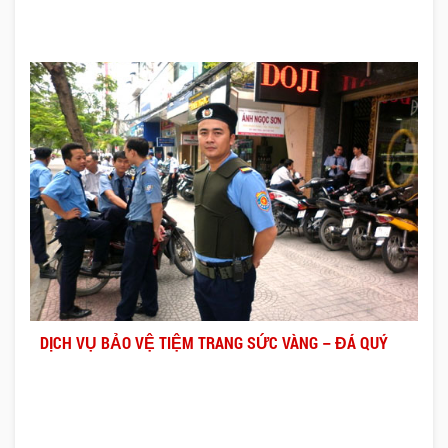
DỊCH VỤ BẢO VỆ TIỆM TRANG SỨC VÀNG – ĐÁ QUÝ