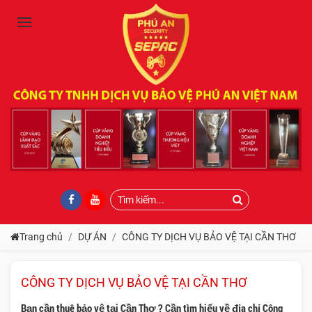
Trang chủ
DỰ ÁN
CÔNG TY DỊCH VỤ BẢO VỆ TẠI CẦN THƠ
CÔNG TY DỊCH VỤ BẢO VỆ TẠI CẦN THƠ
Bạn cần thuê bảo vệ tại Cần Thơ ? Cần tìm hiểu về địa chỉ Công