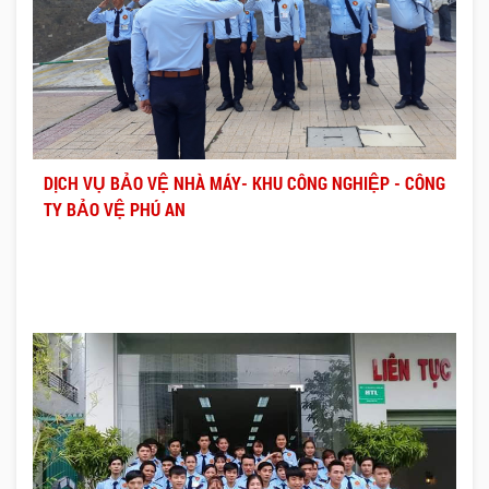
DỊCH VỤ BẢO VỆ NHÀ MÁY- KHU CÔNG NGHIỆP - CÔNG
TY BẢO VỆ PHÚ AN