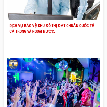
DỊCH VỤ BẢO VỆ KHU ĐÔ THỊ ĐẠT CHUẨN QUỐC TẾ
CẢ TRONG VÀ NGOÀI NƯỚC.