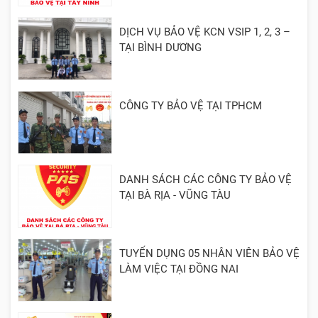
DỊCH VỤ BẢO VỆ KCN VSIP 1, 2, 3 –
TẠI BÌNH DƯƠNG
CÔNG TY BẢO VỆ TẠI TPHCM
DANH SÁCH CÁC CÔNG TY BẢO VỆ
TẠI BÀ RỊA - VŨNG TÀU
TUYỂN DỤNG 05 NHÂN VIÊN BẢO VỆ
LÀM VIỆC TẠI ĐỒNG NAI