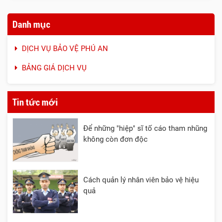
Danh mục
DỊCH VỤ BẢO VỆ PHÚ AN
BẢNG GIÁ DỊCH VỤ
Tin tức mới
Để những "hiệp" sĩ tố cáo tham nhũng
không còn đơn độc
Cách quản lý nhân viên bảo vệ hiệu
quả