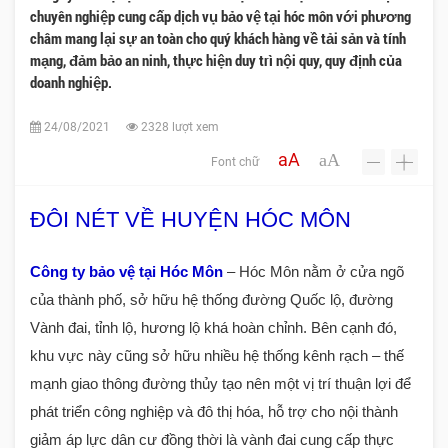
chuyên nghiệp cung cấp dịch vụ bảo vệ tại hóc môn với phương
châm mang lại sự an toàn cho quý khách hàng về tải sản và tính
mạng, đảm bảo an ninh, thực hiện duy trì nội quy, quy định của
doanh nghiệp.
24/08/2021
2328 lượt xem
aA
aA
Font chữ
-
+
ĐÔI NÉT VỀ HUYỆN HÓC MÔN
Công ty bảo vệ tại Hóc Môn
– Hóc Môn nằm ở cửa ngõ
của thành phố, sở hữu hệ thống đường Quốc lộ, đường
Vành đai, tỉnh lộ, hương lộ khá hoàn chỉnh. Bên cạnh đó,
khu vực này cũng sở hữu nhiều hệ thống kênh rạch – thế
mạnh giao thông đường thủy tạo nên một vị trí thuận lợi để
phát triển công nghiệp và đô thị hóa, hỗ trợ cho nội thành
giảm áp lực dân cư đồng thời là vành đai cung cấp thực