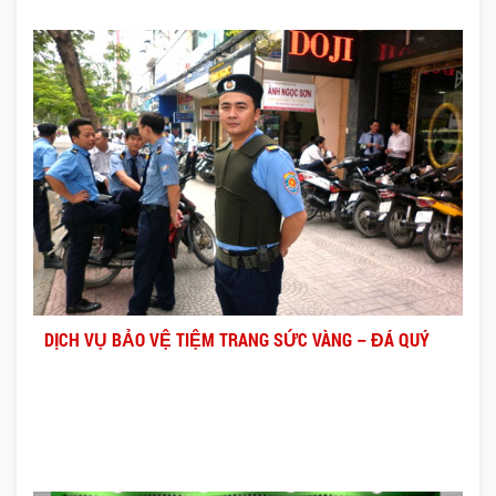
DỊCH VỤ BẢO VỆ TIỆM TRANG SỨC VÀNG – ĐÁ QUÝ