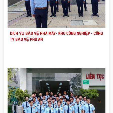
DỊCH VỤ BẢO VỆ NHÀ MÁY- KHU CÔNG NGHIỆP - CÔNG
TY BẢO VỆ PHÚ AN