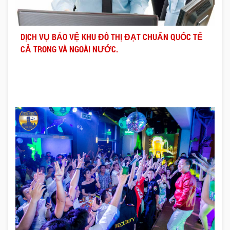
DỊCH VỤ BẢO VỆ KHU ĐÔ THỊ ĐẠT CHUẨN QUỐC TẾ
CẢ TRONG VÀ NGOÀI NƯỚC.