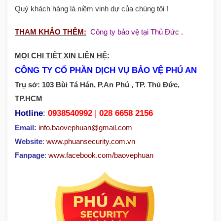
Quý khách hàng là niềm vinh dự của chúng tôi !
THAM KHẢO THÊM:
Công ty bảo vệ tại Thủ Đức
.
MỌI CHI TIẾT XIN LIÊN HỆ:
CÔNG TY CỔ PHẦN DỊCH VỤ BẢO VỆ PHÚ AN
Trụ sở: 103 Bùi Tá Hán, P.An Phú , TP. Thủ Đức,
TP.HCM
Hotline
:
0938540992
|
028 6658 2156
Email:
info.baovephuan@gmail.com
Website
:
www.phuansecurity.com.vn
Fanpage
:
www.facebook.com/baovephuan