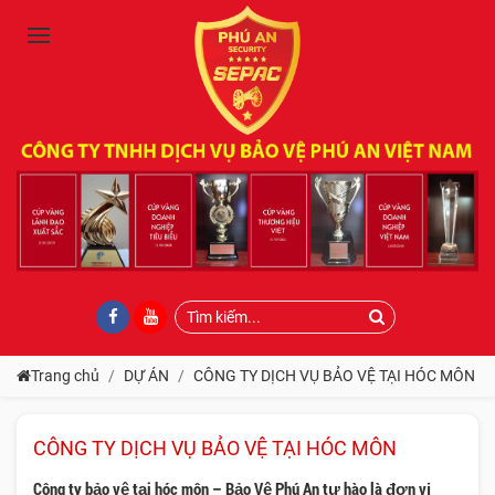
Trang chủ
DỰ ÁN
CÔNG TY DỊCH VỤ BẢO VỆ TẠI HÓC MÔN
CÔNG TY DỊCH VỤ BẢO VỆ TẠI HÓC MÔN
Công ty bảo vệ tại hóc môn – Bảo Vệ Phú An tự hào là đơn vị