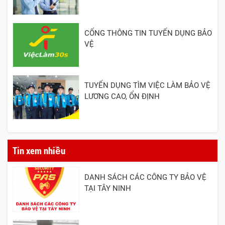
CỔNG THÔNG TIN TUYỂN DỤNG BẢO
VỆ
TUYỂN DỤNG TÌM VIỆC LÀM BẢO VỆ
LƯƠNG CAO, ỔN ĐỊNH
Tin xem nhiều
DANH SÁCH CÁC CÔNG TY BẢO VỆ
TẠI TÂY NINH