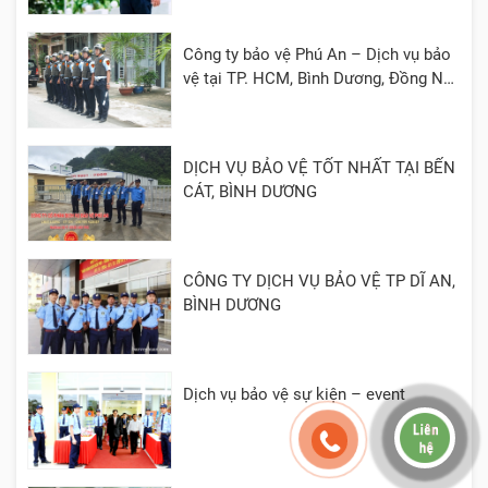
Công ty bảo vệ Phú An – Dịch vụ bảo
vệ tại TP. HCM, Bình Dương, Đồng Nai,
Cần Thơ, Long An
DỊCH VỤ BẢO VỆ TỐT NHẤT TẠI BẾN
CÁT, BÌNH DƯƠNG
CÔNG TY DỊCH VỤ BẢO VỆ TP DĨ AN,
BÌNH DƯƠNG
Dịch vụ bảo vệ sự kiện – event