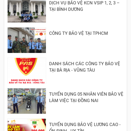
DỊCH VỤ BẢO VỆ KCN VSIP 1, 2, 3 –
TẠI BÌNH DƯƠNG
CÔNG TY BẢO VỆ TẠI TPHCM
DANH SÁCH CÁC CÔNG TY BẢO VỆ
TẠI BÀ RỊA - VŨNG TÀU
TUYỂN DỤNG 05 NHÂN VIÊN BẢO VỆ
LÀM VIỆC TẠI ĐỒNG NAI
TUYỂN DỤNG BẢO VỆ LƯƠNG CAO -
ỔN ĐỊNH - UY TÍN