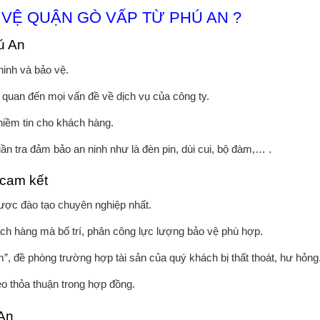
 VỆ QUẬN GÒ VẤP TỪ PHÚ AN ?
ú An
inh và bảo vệ.
 quan đến mọi vấn đề về dịch vụ của công ty.
 niềm tin cho khách hàng.
uần tra đảm bảo an ninh như là đèn pin, dùi cui, bộ đàm,… .
 cam kết
ược đào tạo chuyên nghiệp nhất.
khách hàng mà bố trí, phân công lực lượng bảo vệ phù hợp.
ểm”, đề phòng trường hợp tài sản của quý khách bị thất thoát, hư hỏng
eo thỏa thuận trong hợp đồng.
 An