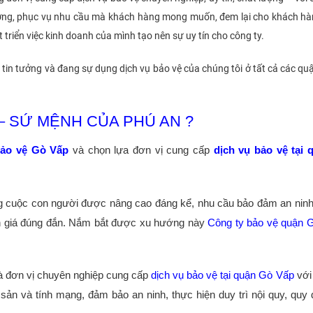
lượng, phục vụ nhu cầu mà khách hàng mong muốn, đem lại cho khách h
triển việc kinh doanh của mình tạo nên sự uy tín cho công ty.
tin tưởng và đang sự dụng dịch vụ bảo vệ của chúng tôi ở tất cả các q
– SỨ MỆNH CỦA PHÚ AN ?
bảo vệ Gò Vấp
và chọn lựa đơn vị cung cấp
dịch vụ bảo vệ tại
ợng cuộc con người được nâng cao đáng kể, nhu cầu bảo đảm an ninh
nh giá đúng đắn. Nắm bắt được xu hướng này
Công ty bảo vệ quận 
à đơn vị chuyên nghiệp cung cấp
dịch vụ bảo vệ tại quận Gò Vấp
với
ản và tính mạng, đảm bảo an ninh, thực hiện duy trì nội quy, quy 