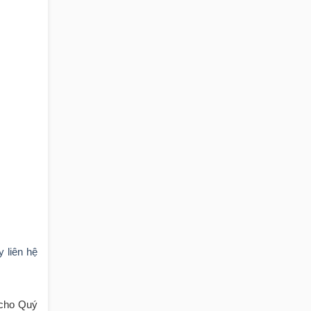
 liên hệ
n cho Quý