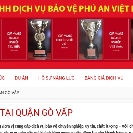
ỨC
DỰ ÁN
HỒ SỰ NĂNG LỰC
BẢNG GIÁ DỊCH VỤ
ẬN GÒ VẤP
 TẠI QUẬN GÒ VẤP
g đơn vị cung cấp dịch vụ bảo vệ chuyên nghiệp, uy tín, chất lượng – với ch
ng, phục vụ nhu cầu mà khách hàng mong muốn, đem lại cho khách hàng sự a