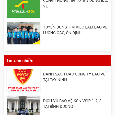
CỔNG THÔNG TIN TUYỂN DỤNG BẢO
VỆ
TUYỂN DỤNG TÌM VIỆC LÀM BẢO VỆ
LƯƠNG CAO, ỔN ĐỊNH
Tin xem nhiều
DANH SÁCH CÁC CÔNG TY BẢO VỆ
TẠI TÂY NINH
DỊCH VỤ BẢO VỆ KCN VSIP 1, 2, 3 –
TẠI BÌNH DƯƠNG