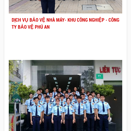
DỊCH VỤ BẢO VỆ NHÀ MÁY- KHU CÔNG NGHIỆP - CÔNG
TY BẢO VỆ PHÚ AN