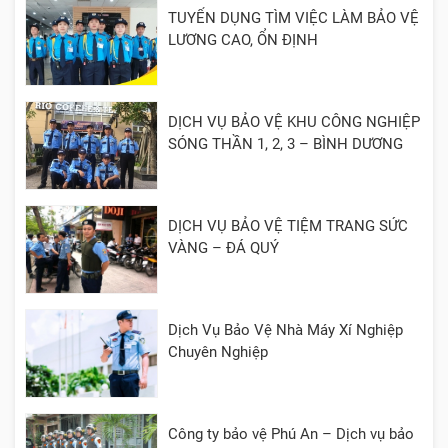
TUYỂN DỤNG TÌM VIỆC LÀM BẢO VỆ
LƯƠNG CAO, ỔN ĐỊNH
DỊCH VỤ BẢO VỆ KHU CÔNG NGHIỆP
SÓNG THẦN 1, 2, 3 – BÌNH DƯƠNG
DỊCH VỤ BẢO VỆ TIỆM TRANG SỨC
VÀNG – ĐÁ QUÝ
Dịch Vụ Bảo Vệ Nhà Máy Xí Nghiệp
Chuyên Nghiệp
Công ty bảo vệ Phú An – Dịch vụ bảo