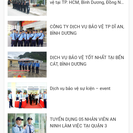
vệ tại TP. HCM, Bình Dương, Đồng Nai,
Cần Thơ, Long An
CÔNG TY DỊCH VỤ BẢO VỆ TP DĨ AN,
BÌNH DƯƠNG
DỊCH VỤ BẢO VỆ TỐT NHẤT TẠI BẾN
CÁT, BÌNH DƯƠNG
Dịch vụ bảo vệ sự kiện – event
TUYỂN DỤNG 05 NHÂN VIÊN AN
NINH LÀM VIỆC TẠI QUẬN 3