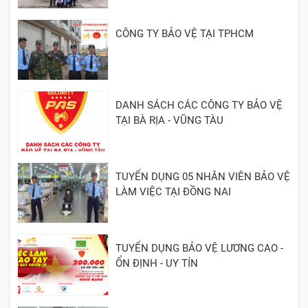
CÔNG TY BẢO VỆ TẠI TPHCM
DANH SÁCH CÁC CÔNG TY BẢO VỆ
TẠI BÀ RỊA - VŨNG TÀU
TUYỂN DỤNG 05 NHÂN VIÊN BẢO VỆ
LÀM VIỆC TẠI ĐỒNG NAI
TUYỂN DỤNG BẢO VỆ LƯƠNG CAO -
ỔN ĐỊNH - UY TÍN