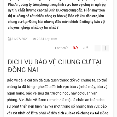
Phú An , công ty tiên phong trong lĩnh vực bảo vệ chuyên nghiệp,
uy tín, chất lượng cao tại Bình Dương cung cấp. Hiện nay trên
thị trường có rất nhiều công ty bảo vệ Bảo vệ khu dân cư, khu
chung cư tại Đồng Nai nhưng đâu mới chính là công ty bảo vệ
chuyên nghiệp nhất, uy tín nhất ?
31/07/2021
2334 lượt xem
aA
aA
Font chữ
-
+
DỊCH VỤ BẢO VỆ CHUNG CƯ TẠI
ĐỒNG NAI
Bảo vệ đã là cái tên đã quá quen thuộc đối với chúng ta, có thể
chúng ta đã từng nghe đâu đó lĩnh vực bảo vệ nhà máy, bảo vệ
ngân hàng, bảo vệ siêu thị, trường học , hay cơ quan văn
phòng. V.v…Bảo vệ được xem như là một lá chắn an toàn cho
sự phát triển nên hiện nay và một trong số những lĩnh vực bảo
dịch vụ bảo vệ chung cư tại Đồng
vệ Hót nhất có lẽ ta phải kể đến