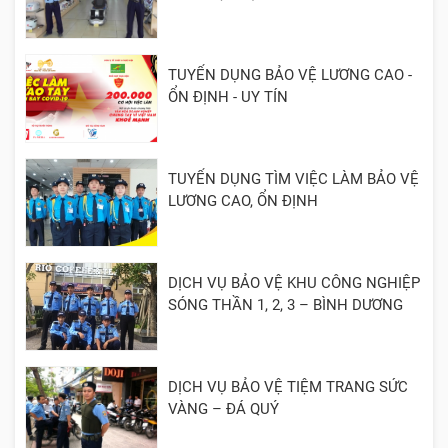
TUYỂN DỤNG BẢO VỆ LƯƠNG CAO -
ỔN ĐỊNH - UY TÍN
TUYỂN DỤNG TÌM VIỆC LÀM BẢO VỆ
LƯƠNG CAO, ỔN ĐỊNH
DỊCH VỤ BẢO VỆ KHU CÔNG NGHIỆP
SÓNG THẦN 1, 2, 3 – BÌNH DƯƠNG
DỊCH VỤ BẢO VỆ TIỆM TRANG SỨC
VÀNG – ĐÁ QUÝ