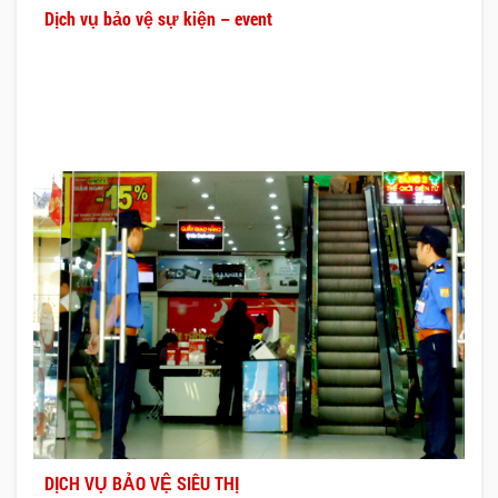
Dịch vụ bảo vệ sự kiện – event
DỊCH VỤ BẢO VỆ SIÊU THỊ