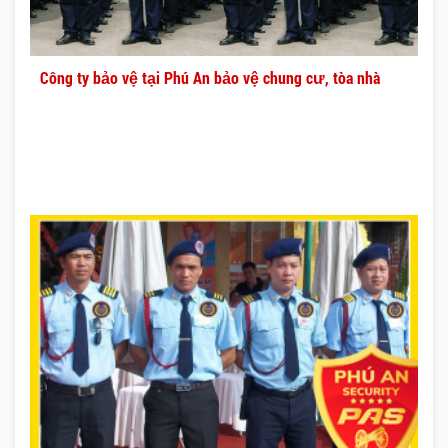
Công ty bảo vệ tại Phú An bảo vệ chung cư, tòa nhà