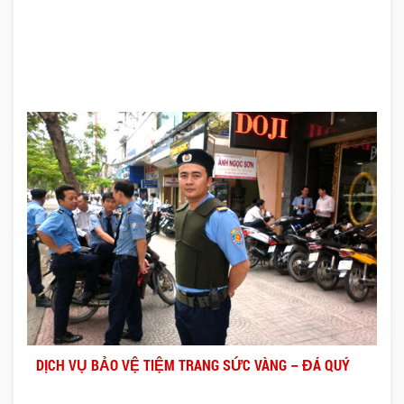
DỊCH VỤ BẢO VỆ TIỆM TRANG SỨC VÀNG – ĐÁ QUÝ