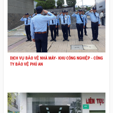
DỊCH VỤ BẢO VỆ NHÀ MÁY- KHU CÔNG NGHIỆP - CÔNG
TY BẢO VỆ PHÚ AN