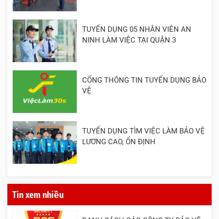
TUYỂN DỤNG 05 NHÂN VIÊN AN
NINH LÀM VIỆC TẠI QUẬN 3
CỔNG THÔNG TIN TUYỂN DỤNG BẢO
VỆ
TUYỂN DỤNG TÌM VIỆC LÀM BẢO VỆ
LƯƠNG CAO, ỔN ĐỊNH
Tin xem nhiều