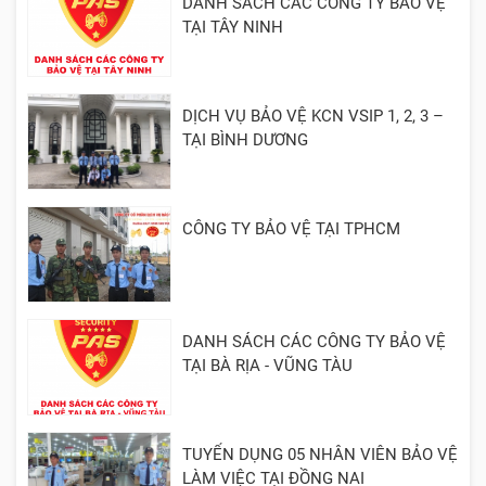
DANH SÁCH CÁC CÔNG TY BẢO VỆ
TẠI TÂY NINH
DỊCH VỤ BẢO VỆ KCN VSIP 1, 2, 3 –
TẠI BÌNH DƯƠNG
CÔNG TY BẢO VỆ TẠI TPHCM
DANH SÁCH CÁC CÔNG TY BẢO VỆ
TẠI BÀ RỊA - VŨNG TÀU
TUYỂN DỤNG 05 NHÂN VIÊN BẢO VỆ
LÀM VIỆC TẠI ĐỒNG NAI