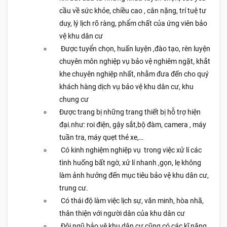
cầu về sức khỏe, chiều cao , cân nặng, trí tuệ tư
duy, lý lịch rõ ràng, phẩm chất của ứng viên bảo
vệ khu dân cư
Được tuyển chọn, huấn luyện ,đào tạo, rèn luyện
chuyên môn nghiệp vụ bảo vệ nghiêm ngặt, khắt
khe chuyên nghiệp nhất, nhằm đưa đến cho quý
khách hàng dịch vụ bảo vệ khu dân cư, khu
chung cư
Được trang bị những trang thiết bị hỗ trợ hiện
đại.như: roi điện, gậy sắt,bộ đàm, camera , máy
tuần tra, máy quẹt thẻ xe,…
Có kinh nghiệm nghiệp vụ trong việc xử lí các
tình huống bất ngờ, xử lí nhanh ,gọn, lẹ không
làm ảnh hưởng đến mục tiêu bảo vệ khu dân cư,
trung cư.
Có thái độ làm việc lịch sự, văn minh, hòa nhã,
thân thiện với người dân của khu dân cư
Đội ngũ bảo vệ khu dân cư cũng có các kĩ năng