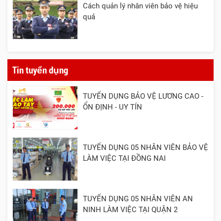
Cách quản lý nhân viên bảo vệ hiệu
quả
Tin tuyển dụng
TUYỂN DỤNG BẢO VỆ LƯƠNG CAO -
ỔN ĐỊNH - UY TÍN
TUYỂN DỤNG 05 NHÂN VIÊN BẢO VỆ
LÀM VIỆC TẠI ĐỒNG NAI
TUYỂN DỤNG 05 NHÂN VIÊN AN
NINH LÀM VIỆC TẠI QUẬN 2