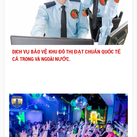
DỊCH VỤ BẢO VỆ KHU ĐÔ THỊ ĐẠT CHUẨN QUỐC TẾ
CẢ TRONG VÀ NGOÀI NƯỚC.