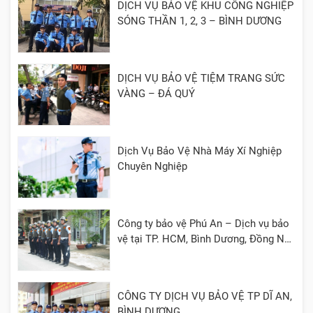
DỊCH VỤ BẢO VỆ KHU CÔNG NGHIỆP
SÓNG THẦN 1, 2, 3 – BÌNH DƯƠNG
DỊCH VỤ BẢO VỆ TIỆM TRANG SỨC
VÀNG – ĐÁ QUÝ
Dịch Vụ Bảo Vệ Nhà Máy Xí Nghiệp
Chuyên Nghiệp
Công ty bảo vệ Phú An – Dịch vụ bảo
vệ tại TP. HCM, Bình Dương, Đồng Nai,
Cần Thơ, Long An
CÔNG TY DỊCH VỤ BẢO VỆ TP DĨ AN,
BÌNH DƯƠNG