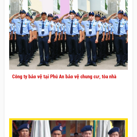
Công ty bảo vệ tại Phú An bảo vệ chung cư, tòa nhà