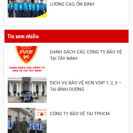
LƯƠNG CAO, ỔN ĐỊNH
Tin xem nhiều
DANH SÁCH CÁC CÔNG TY BẢO VỆ
TẠI TÂY NINH
DỊCH VỤ BẢO VỆ KCN VSIP 1, 2, 3 –
TẠI BÌNH DƯƠNG
CÔNG TY BẢO VỆ TẠI TPHCM