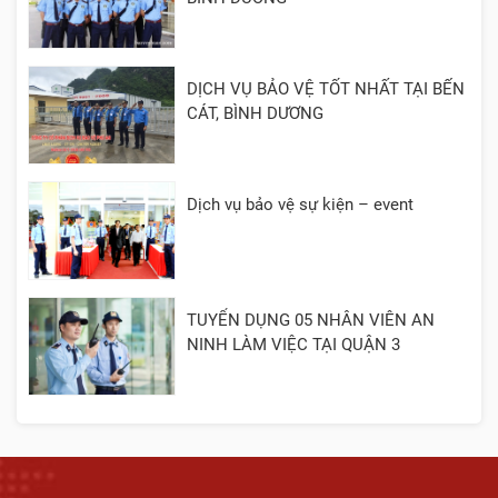
DỊCH VỤ BẢO VỆ TỐT NHẤT TẠI BẾN
CÁT, BÌNH DƯƠNG
Dịch vụ bảo vệ sự kiện – event
TUYỂN DỤNG 05 NHÂN VIÊN AN
NINH LÀM VIỆC TẠI QUẬN 3