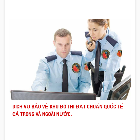
DỊCH VỤ BẢO VỆ KHU ĐÔ THỊ ĐẠT CHUẨN QUỐC TẾ
CẢ TRONG VÀ NGOÀI NƯỚC.