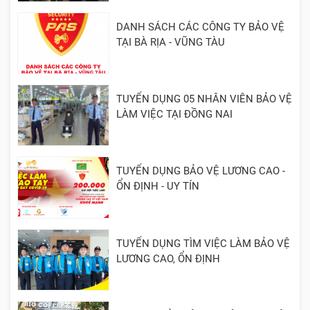
DANH SÁCH CÁC CÔNG TY BẢO VỆ
TẠI BÀ RỊA - VŨNG TÀU
TUYỂN DỤNG 05 NHÂN VIÊN BẢO VỆ
LÀM VIỆC TẠI ĐỒNG NAI
TUYỂN DỤNG BẢO VỆ LƯƠNG CAO -
ỔN ĐỊNH - UY TÍN
TUYỂN DỤNG TÌM VIỆC LÀM BẢO VỆ
LƯƠNG CAO, ỔN ĐỊNH