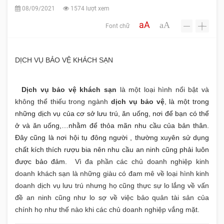
08/09/2021
1574 lượt xem
aA
aA
Font chữ
-
+
DỊCH VỤ BẢO VỆ KHÁCH SẠN
Dịch vụ bảo vệ khách sạn
là một loại hình nổi bật và
không thể thiếu trong ngành
dịch vụ bảo vệ
,
là một trong
những dịch vụ của cơ sở lưu trú, ăn uống, nơi để bạn có thể
ở và ăn uống,…nhằm để thỏa mãn nhu cầu của bản thân.
Đây cũng là nơi hội tụ đông người , thường xuyên sử dụng
chất kích thích rượu bia nên nhu cầu an ninh cũng phải luôn
được bảo đảm.
Vì đa phần các chủ doanh nghiệp kinh
doanh khách sạn là những giàu có đam mê về loại hình kinh
doanh dịch vụ lưu trú nhưng họ cũng thực sự lo lắng về vấn
đề an ninh cũng như lo sợ về việc bảo quản tài sản của
chính họ như thế nào khi các chủ doanh nghiệp vắng mặt.