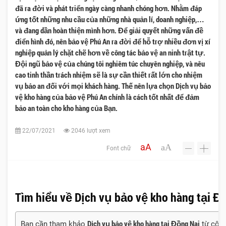
đã ra đời và phát triển ngày càng nhanh chóng hơn. Nhằm đáp
ứng tốt những nhu cầu của những nhà quản lí, doanh nghiệp,…
và đang dần hoàn thiện mình hơn. Để giải quyết những vấn đề
điển hình đó, nên bảo vệ Phú An ra đời để hỗ trợ nhiều đơn vị xí
nghiệp quản lý chặt chẽ hơn về công tác bảo vệ an ninh trật tự.
Đội ngũ bảo vệ của chúng tôi nghiêm túc chuyên nghiệp, và nêu
cao tinh thần trách nhiệm sẽ là sự cần thiết rất lớn cho nhiệm
vụ bảo an đối với mọi khách hàng. Thế nên lựa chọn Dịch vụ bảo
vệ kho hàng của bảo vệ Phú An chính là cách tốt nhất để đảm
bảo an toàn cho kho hàng của Bạn.
22/07/2021
2046 lượt xem
aA
aA
Font chữ
-
+
Tìm hiểu về Dịch vụ bảo vệ kho hàng tại Đ
Dịch vụ bảo vệ kho hàng tại Đồng Nai
Bạn cần tham khảo
từ công