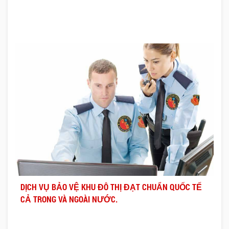
DỊCH VỤ BẢO VỆ KHU ĐÔ THỊ ĐẠT CHUẨN QUỐC TẾ
CẢ TRONG VÀ NGOÀI NƯỚC.