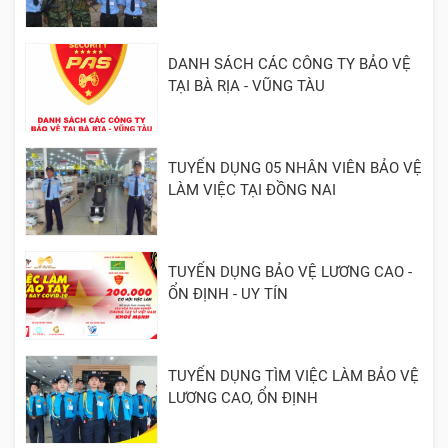
DANH SÁCH CÁC CÔNG TY BẢO VỆ
TẠI BÀ RỊA - VŨNG TÀU
TUYỂN DỤNG 05 NHÂN VIÊN BẢO VỆ
LÀM VIỆC TẠI ĐỒNG NAI
TUYỂN DỤNG BẢO VỆ LƯƠNG CAO -
ỔN ĐỊNH - UY TÍN
TUYỂN DỤNG TÌM VIỆC LÀM BẢO VỆ
LƯƠNG CAO, ỔN ĐỊNH