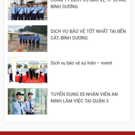
CÔNG TY DỊCH VỤ BẢO VỆ TP DĨ AN,
BÌNH DƯƠNG
DỊCH VỤ BẢO VỆ TỐT NHẤT TẠI BẾN
CÁT, BÌNH DƯƠNG
Dịch vụ bảo vệ sự kiện – event
TUYỂN DỤNG 05 NHÂN VIÊN AN
NINH LÀM VIỆC TẠI QUẬN 3