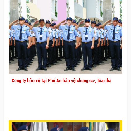
Công ty bảo vệ tại Phú An bảo vệ chung cư, tòa nhà