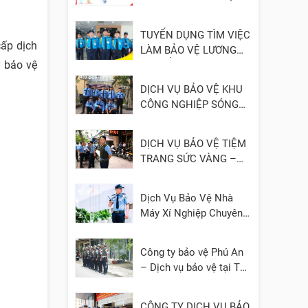
- UY TÍN
TUYỂN DỤNG TÌM VIỆC
cấp dịch
LÀM BẢO VỆ LƯƠNG
y bảo vệ
CAO, ỔN ĐỊNH
DỊCH VỤ BẢO VỆ KHU
CÔNG NGHIỆP SÓNG
THẦN 1, 2, 3 – BÌNH
DƯƠNG
DỊCH VỤ BẢO VỆ TIỆM
TRANG SỨC VÀNG –
ĐÁ QUÝ
Dịch Vụ Bảo Vệ Nhà
Máy Xí Nghiệp Chuyên
Nghiệp
Công ty bảo vệ Phú An
– Dịch vụ bảo vệ tại TP.
HCM, Bình Dương, Đồng
Nai, Cần Thơ, Long An
CÔNG TY DỊCH VỤ BẢO