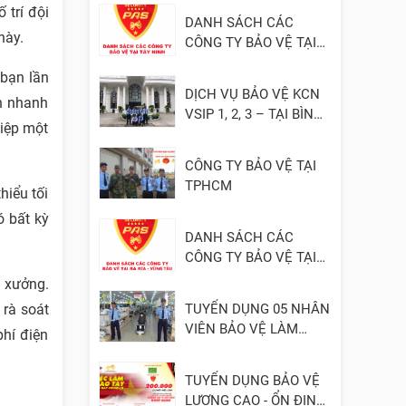
 trí đội
DANH SÁCH CÁC
này.
CÔNG TY BẢO VỆ TẠI
TÂY NINH
 bạn lần
DỊCH VỤ BẢO VỆ KCN
ch nhanh
VSIP 1, 2, 3 – TẠI BÌNH
hiệp một
DƯƠNG
CÔNG TY BẢO VỆ TẠI
TPHCM
hiểu tối
ó bất kỳ
DANH SÁCH CÁC
CÔNG TY BẢO VỆ TẠI
BÀ RỊA - VŨNG TÀU
à xưởng.
 rà soát
TUYỂN DỤNG 05 NHÂN
VIÊN BẢO VỆ LÀM
phí điện
VIỆC TẠI ĐỒNG NAI
TUYỂN DỤNG BẢO VỆ
LƯƠNG CAO - ỔN ĐỊNH