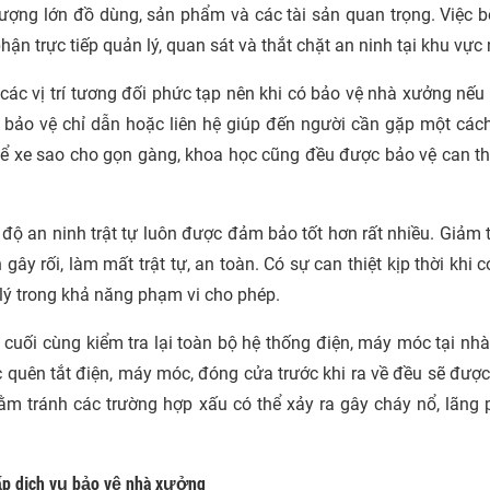
lượng lớn đồ dùng, sản phẩm và các tài sản quan trọng. Việc bố
hận trực tiếp quản lý, quan sát và thắt chặt an ninh tại khu vực 
 các vị trí tương đối phức tạp nên khi có bảo vệ nhà xưởng nếu
c bảo vệ chỉ dẫn hoặc liên hệ giúp đến người cần gặp một cá
trí để xe sao cho gọn gàng, khoa học cũng đều được bảo vệ can t
độ an ninh trật tự luôn được đảm bảo tốt hơn rất nhiều. Giảm t
ây rối, làm mất trật tự, an toàn. Có sự can thiệt kịp thời khi c
 lý trong khả năng phạm vi cho phép.
 cuối cùng kiểm tra lại toàn bộ hệ thống điện, máy móc tại nh
c quên tắt điện, máy móc, đóng cửa trước khi ra về đều sẽ được
hằm tránh các trường hợp xấu có thể xảy ra gây cháy nổ, lãng 
ấp dịch vụ bảo vệ nhà xưởng