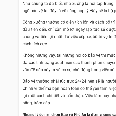
Như chúng ta đã biết, nhà xưởng là nơi tập trung 
ngũ bảo vệ tại đây là vô cùng hợp lý. Đây sẽ là bộ p
Công xưởng thường có diện tích lớn và cách bố trí
đầu tiên đến, chỉ cần mở lời ngay lập tức sẽ đượ
chóng và tiện lợi nhất. Từ việc xếp xe, bố trí vệ 
cách tích cực.
Không những vậy, tại những nơi có bảo vệ thì mức 
đa các tình trạng xuất hiện các thành phần chuyên g
vấn đề nào xảy ra và có sự chủ động trong việc xử
Bảo vệ thường phải túc trực 24/24 nên sẽ là người
Chính vì thế mà bạn hoàn toàn có thể yên tâm, việ
lại một cách chi tiết và cẩn thận. Việc làm này n
năng, trộm cắp…
Những lý do nên chọn Bảo vệ Phú An là đơn vị cung c