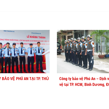
Y BẢO VỆ PHÚ AN TẠI TP. THỦ
Công ty bảo vệ Phú An – Dịch 
vệ tại TP. HCM, Bình Dương, 
Nai, Cần Thơ, Long An