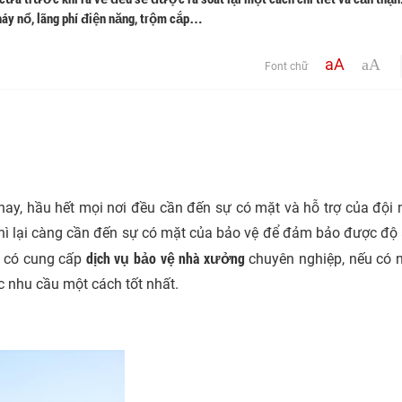
háy nổ, lãng phí điện năng, trộm cắp…
aA
aA
Font chữ
n nay, hầu hết mọi nơi đều cần đến sự có mặt và hỗ trợ của đội
 thì lại càng cần đến sự có mặt của bảo vệ để đảm bảo được độ
dịch vụ bảo vệ nhà xưởng
y có cung cấp
chuyên nghiệp, nếu có 
c nhu cầu một cách tốt nhất.