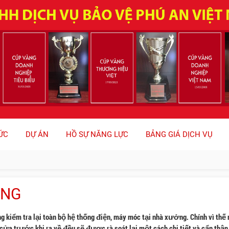
ỨC
DỰ ÁN
HỒ SỰ NĂNG LỰC
BẢNG GIÁ DỊCH VỤ
ỞNG
g kiểm tra lại toàn bộ hệ thống điện, máy móc tại nhà xưởng. Chính vì thế
 cửa trước khi ra về đều sẽ được rà soát lại một cách chi tiết và cẩn thận