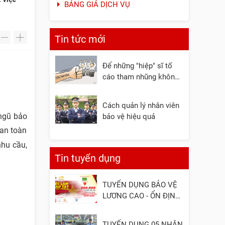
BẢNG GIÁ DỊCH VỤ
Tin tức mới
-
+
Để những "hiệp" sĩ tố
cáo tham nhũng không
còn đơn độc
Cách quản lý nhân viên
 ngũ bảo
bảo vệ hiệu quả
 an toàn
nhu cầu,
Tin tuyển dụng
TUYỂN DỤNG BẢO VỆ
LƯƠNG CAO - ỔN ĐỊNH
- UY TÍN
TUYỂN DỤNG 05 NHÂN