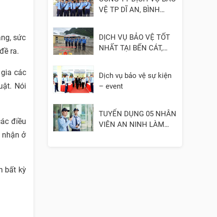
VỆ TP DĨ AN, BÌNH
DƯƠNG
DỊCH VỤ BẢO VỆ TỐT
àng, sức
NHẤT TẠI BẾN CÁT,
đề ra.
BÌNH DƯƠNG
 gia các
Dịch vụ bảo vệ sự kiện
ật. Nói
– event
TUYỂN DỤNG 05 NHÂN
các điều
VIÊN AN NINH LÀM
c nhận ở
VIỆC TẠI QUẬN 3
n bất kỳ