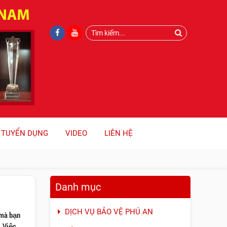
TUYỂN DỤNG
VIDEO
LIÊN HỆ
Danh mục
DỊCH VỤ BẢO VỆ PHÚ AN
 mà bạn
. Việc