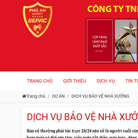
TRANG CHỦ
GIỚI THIỆU
DỊCH VỤ
TIN T
Trang chủ
DỰ ÁN
DỊCH VỤ BẢO VỆ NHÀ XƯỞNG
DỊCH VỤ BẢO VỆ NHÀ XƯ
Bảo vệ thường phải túc trực 24/24 nên sẽ là người cuối cùn
hoàn toàn có thể yên tâm, việc quên tắt điện, máy móc, đóng