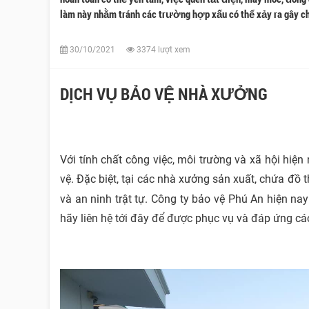
làm này nhằm tránh các trường hợp xấu có thể xảy ra gây c
30/10/2021
3374 lượt xem
DỊCH VỤ BẢO VỆ NHÀ XƯỞNG
Với tính chất công việc, môi trường và xã hội hiệ
vệ. Đặc biệt, tại các nhà xưởng sản xuất, chứa đồ
và an ninh trật tự. Công ty bảo vệ Phú An hiện na
hãy liên hệ tới đây để được phục vụ và đáp ứng cá