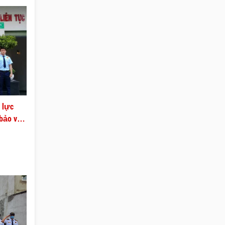
 lực
 bảo vệ
đào tạo