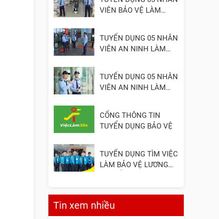
VIÊN BẢO VỆ LÀM
VIỆC TẠI ĐỒNG NAI
TUYỂN DỤNG 05 NHÂN
VIÊN AN NINH LÀM
VIỆC TẠI QUẬN 2
TUYỂN DỤNG 05 NHÂN
VIÊN AN NINH LÀM
VIỆC TẠI QUẬN 3
CỔNG THÔNG TIN
TUYỂN DỤNG BẢO VỆ
TUYỂN DỤNG TÌM VIỆC
LÀM BẢO VỆ LƯƠNG
CAO, ỔN ĐỊNH
Tin xem nhiều