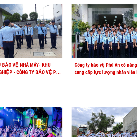
Ụ BẢO VỆ NHÀ MÁY- KHU
Công ty bảo vệ Phú An có năng
GHIỆP - CÔNG TY BẢO VỆ PHÚ
cung cấp lực lượng nhân viên
với số lượng lớn và đều qua 
chuyên nghiệp.