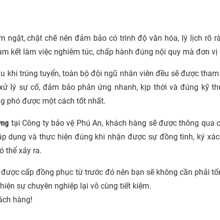
 ngặt, chặt chẽ nên đảm bảo có trình độ văn hóa, lý lịch rõ r
 Cam kết làm việc nghiêm túc, chấp hành đúng nội quy mà đơn vị 
u khi trúng tuyển, toàn bộ đội ngũ nhân viên đều sẽ được tham
ử lý sự cố, đảm bảo phản ứng nhanh, kịp thời và đúng kỹ thu
ng phó được một cách tốt nhất.
ởng
tại Công ty bảo vệ Phú An, khách hàng sẽ được thông qua 
áp dụng và thực hiện đúng khi nhận được sự đồng tình, ký xá
 thể xảy ra.
u được cấp đồng phục từ trước đó nên bạn sẽ không cần phải tố
hể hiện sự chuyên nghiệp lại vô cùng tiết kiệm.
ách hàng!