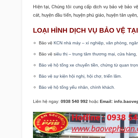
Hiện tại, Chúng tôi cung cấp dịch vụ bảo vệ bảo vệ c
cát, huyện dầu tiến, huyện phú giáo, huyện tân uyê
LOẠI HÌNH DỊCH VỤ BẢO VỆ T
Bảo vệ
KCN nhà máy – xí nghiệp
,
văn phòng
,
ngâ
Bảo vệ s
iêu thị – trung tâm thương mại
,
cửa hàng
Bảo vệ hộ tống xe chuyển tiền, chứng từ quan trọn
Bảo vệ sự kiện hội nghị, hội chợ, triển lãm
.
Bảo vệ hộ tống yếu nhân, chính khách.
Liên hệ ngay:
0938 540 992
hoặc
Email: info.baov