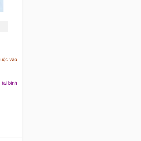
huộc vào
 tại bình