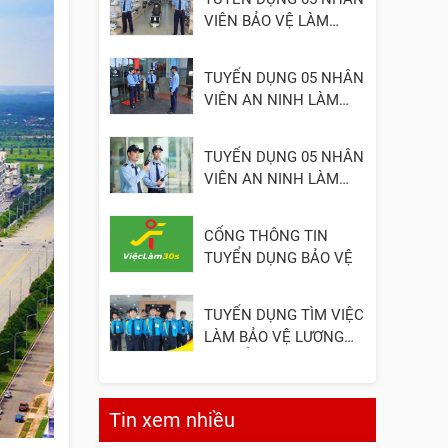
VIÊN BẢO VỆ LÀM
VIỆC TẠI ĐỒNG NAI
TUYỂN DỤNG 05 NHÂN
VIÊN AN NINH LÀM
VIỆC TẠI QUẬN 2
TUYỂN DỤNG 05 NHÂN
VIÊN AN NINH LÀM
VIỆC TẠI QUẬN 3
CỔNG THÔNG TIN
TUYỂN DỤNG BẢO VỆ
TUYỂN DỤNG TÌM VIỆC
LÀM BẢO VỆ LƯƠNG
CAO, ỔN ĐỊNH
Tin xem nhiều