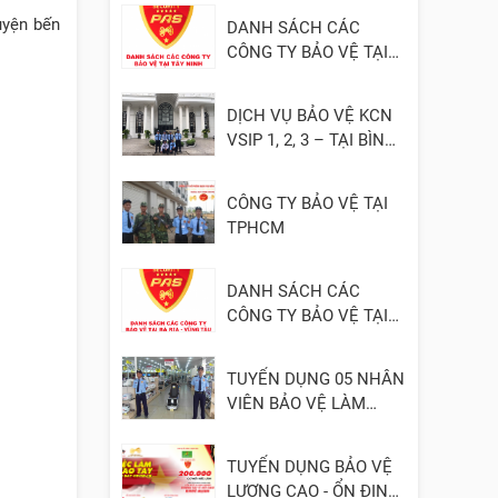
yện bến
DANH SÁCH CÁC
CÔNG TY BẢO VỆ TẠI
TÂY NINH
DỊCH VỤ BẢO VỆ KCN
VSIP 1, 2, 3 – TẠI BÌNH
DƯƠNG
CÔNG TY BẢO VỆ TẠI
TPHCM
DANH SÁCH CÁC
CÔNG TY BẢO VỆ TẠI
BÀ RỊA - VŨNG TÀU
TUYỂN DỤNG 05 NHÂN
VIÊN BẢO VỆ LÀM
VIỆC TẠI ĐỒNG NAI
TUYỂN DỤNG BẢO VỆ
LƯƠNG CAO - ỔN ĐỊNH