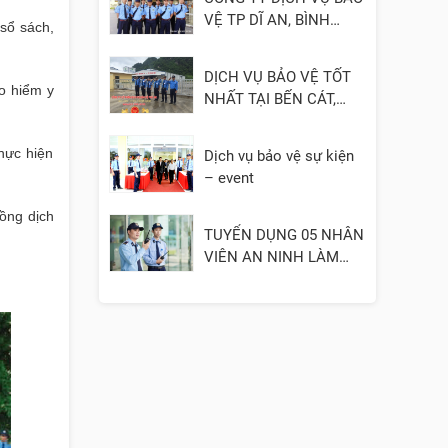
VỆ TP DĨ AN, BÌNH
sổ sách,
DƯƠNG
DỊCH VỤ BẢO VỆ TỐT
ảo hiểm y
NHẤT TẠI BẾN CÁT,
BÌNH DƯƠNG
hực hiện
Dịch vụ bảo vệ sự kiện
– event
đồng dịch
TUYỂN DỤNG 05 NHÂN
VIÊN AN NINH LÀM
VIỆC TẠI QUẬN 3