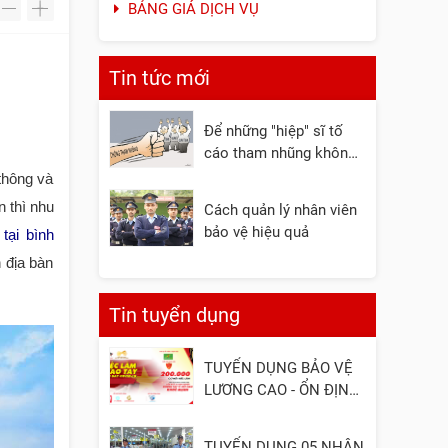
BẢNG GIÁ DỊCH VỤ
-
+
Tin tức mới
Để những "hiệp" sĩ tố
cáo tham nhũng không
còn đơn độc
 thông và
 thì nhu
Cách quản lý nhân viên
bảo vệ hiệu quả
 tại bình
địa bàn
Tin tuyển dụng
TUYỂN DỤNG BẢO VỆ
LƯƠNG CAO - ỔN ĐỊNH
- UY TÍN
TUYỂN DỤNG 05 NHÂN