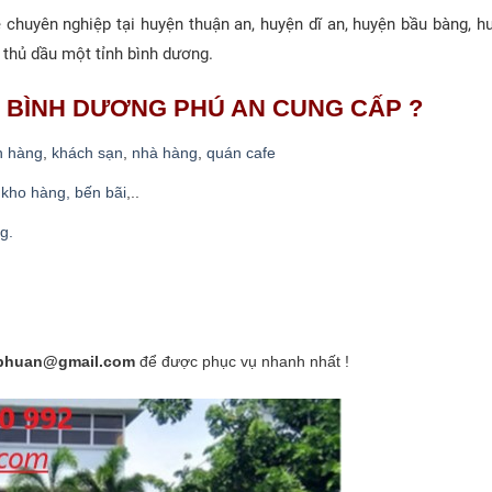
huyên nghiệp tại huyện thuận an, huyện dĩ an, huyện bầu bàng, hu
n, thủ dầu một tỉnh bình dương.
ẠI BÌNH DƯƠNG PHÚ AN CUNG CẤP ?
n hàng
,
khách sạn
,
nhà hàng
,
quán cafe
,
kho hàng, bến bãi
,..
g.
ephuan@gmail.com
để được phục vụ nhanh nhất !