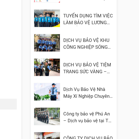
- UY TÍN
TUYỂN DỤNG TÌM VIỆC
LÀM BẢO VỆ LƯƠNG
CAO, ỔN ĐỊNH
DỊCH VỤ BẢO VỆ KHU
CÔNG NGHIỆP SÓNG
THẦN 1, 2, 3 – BÌNH
DƯƠNG
DỊCH VỤ BẢO VỆ TIỆM
TRANG SỨC VÀNG –
ĐÁ QUÝ
Dịch Vụ Bảo Vệ Nhà
Máy Xí Nghiệp Chuyên
Nghiệp
Công ty bảo vệ Phú An
– Dịch vụ bảo vệ tại TP.
HCM, Bình Dương, Đồng
Nai, Cần Thơ, Long An
CÔNG TY DỊCH VỤ BẢO