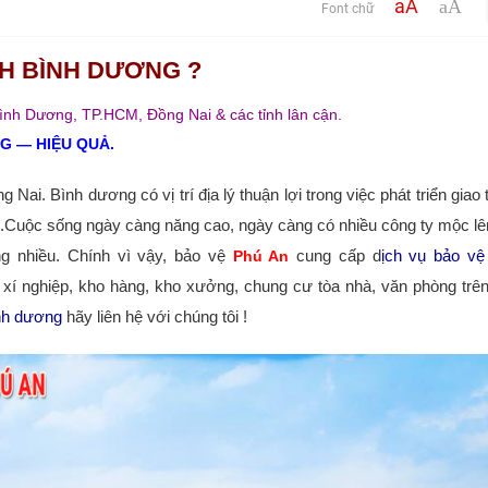
aA
aA
Font chữ
NH BÌNH DƯƠNG ?
Bình Dương
,
TP.HCM, Đồng Nai & các tỉnh lân cận.
G ― HIỆU QUẢ.
ai. Bình dương có vị trí địa lý thuận lợi trong việc phát triển giao
h.Cuộc sống ngày càng năng cao, ngày càng có nhiều công ty mộc lên
ng nhiều. Chính vì vậy, bảo vệ
cung cấp d
ịch vụ bảo vệ
Phú An
xí nghiệp, kho hàng, kho xưởng, chung cư tòa nhà, văn phòng trên 
ình dương
hãy liên hệ với chúng tôi !