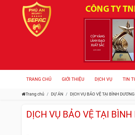
TRANG CHỦ
GIỚI THIỆU
DỊCH VỤ
TIN T
Trang chủ
DỰ ÁN
DỊCH VỤ BẢO VỆ TẠI BÌNH DƯƠNG
DỊCH VỤ BẢO VỆ TẠI BÌN