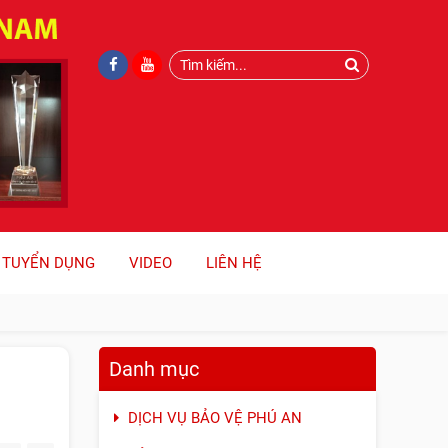
TUYỂN DỤNG
VIDEO
LIÊN HỆ
Danh mục
DỊCH VỤ BẢO VỆ PHÚ AN