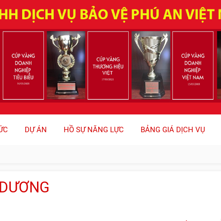
ỨC
DỰ ÁN
HỒ SỰ NĂNG LỰC
BẢNG GIÁ DỊCH VỤ
H DƯƠNG