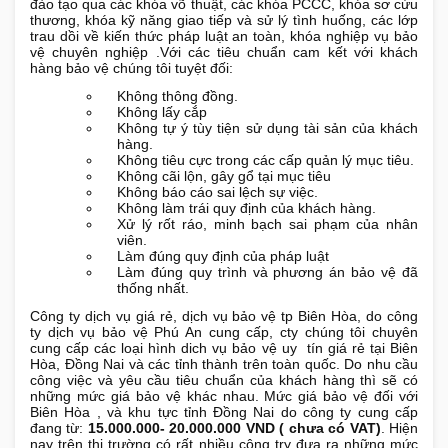
đào tạo qua các khóa võ thuật, các khóa PCCC, khóa sơ cứu
thương, khóa kỹ năng giao tiếp và sử lý tình huống, các lớp
trau dồi về kiến thức pháp luật an toàn, khóa nghiệp vụ bảo
vệ chuyên nghiệp .Với các tiêu chuẩn cam kết với khách
hàng bảo vệ chúng tôi tuyệt đối:
Không thông đồng.
Không lấy cắp
Không tự ý tùy tiện sử dụng tài sản của khách
hàng.
Không tiêu cực trong các cấp quản lý mục tiêu.
Không cãi lộn, gây gổ tại mục tiêu
Không báo cáo sai lệch sự việc.
Không làm trái quy định của khách hàng.
Xử lý rốt ráo, minh bạch sai phạm của nhân
viên.
Làm đúng quy định của pháp luật
Làm đúng quy trình và phương án bảo vệ đã
thống nhất.
Công ty dịch vụ giá rẻ,
dịch vụ bảo vệ tp Biên Hòa
, do công
ty dịch vụ bảo vệ Phú An cung cấp, cty chúng tôi chuyên
cung cấp các loại hình dich vụ bảo vệ uy tín giá rẻ tại Biên
Hòa, Đồng Nai và các tỉnh thành trên toàn quốc. Do nhu cầu
công việc và yêu cầu tiêu chuẩn của khách hàng thì sẽ có
những mức giá bảo vệ khác nhau. Mức giá bảo vệ đối với
Biên Hòa , và khu tực tỉnh Đồng Nai do công ty cung cấp
đang từ:
15.000.000- 20.000.000 VND ( chưa có VAT)
. Hiện
nay trên thị trường có rất nhiều công try đưa ra những mức