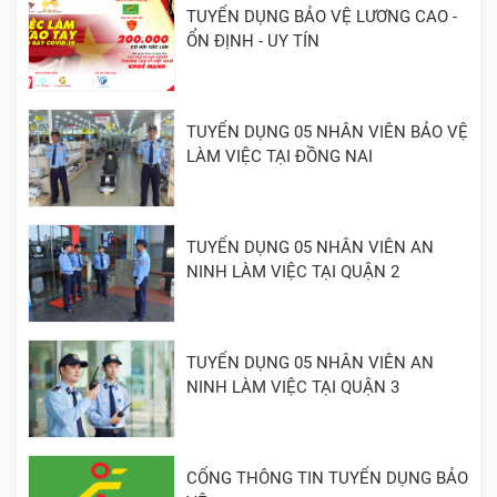
TUYỂN DỤNG BẢO VỆ LƯƠNG CAO -
ỔN ĐỊNH - UY TÍN
TUYỂN DỤNG 05 NHÂN VIÊN BẢO VỆ
LÀM VIỆC TẠI ĐỒNG NAI
TUYỂN DỤNG 05 NHÂN VIÊN AN
NINH LÀM VIỆC TẠI QUẬN 2
TUYỂN DỤNG 05 NHÂN VIÊN AN
NINH LÀM VIỆC TẠI QUẬN 3
CỔNG THÔNG TIN TUYỂN DỤNG BẢO