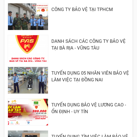
CÔNG TY BẢO VỆ TẠI TPHCM
DANH SÁCH CÁC CÔNG TY BẢO VỆ
TẠI BÀ RỊA - VŨNG TÀU
TUYỂN DỤNG 05 NHÂN VIÊN BẢO VỆ
LÀM VIỆC TẠI ĐỒNG NAI
TUYỂN DỤNG BẢO VỆ LƯƠNG CAO -
ỔN ĐỊNH - UY TÍN
TUYỂN DỤNG TÌM VIỆC LÀM BẢO VỆ