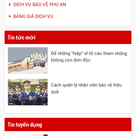
DỊCH VỤ BẢO VỆ PHÚ AN
BẢNG GIÁ DỊCH VỤ
Tin tức mới
Để những "hiệp" sĩ tố cáo tham nhũng
không còn đơn độc
Cách quản lý nhân viên bảo vệ hiệu
quả
Tin tuyển dụng