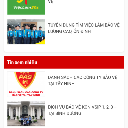
VỆ
TUYỂN DỤNG TÌM VIỆC LÀM BẢO VỆ
LƯƠNG CAO, ỔN ĐỊNH
Tin xem nhiều
DANH SÁCH CÁC CÔNG TY BẢO VỆ
TẠI TÂY NINH
DỊCH VỤ BẢO VỆ KCN VSIP 1, 2, 3 –
TẠI BÌNH DƯƠNG