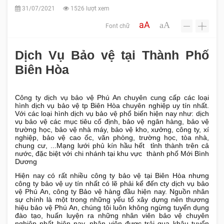
31/07/2021
1526 lượt xem
aA
aA
Font chữ
-
+
Dịch Vụ Bảo vệ tại Thành Phố
Biên Hòa
Công ty dịch vụ bảo vệ Phú An chuyên cung cấp các loại
hình
dịch vụ bảo vệ tp Biên Hòa
chuyên nghiệp uy tín nhất.
Với các loại hình dịch vụ bảo vệ phổ biến hiện nay như: dịch
vụ bảo vệ các mục tiêu cố định, bảo vệ ngân hàng, bảo vệ
trường học, bảo vệ nhà máy, bảo vệ kho, xưởng, công ty, xí
nghiệp, bảo vệ cao ốc, văn phòng, trường học, tòa nhà,
chung cư, ...Mạng lưới phủ kín hầu hết tỉnh thành trên cả
nước, đặc biệt với chi nhánh tại khu vực thành phố Mới Bình
Dương
Hiện nay có rất nhiều công ty bảo vệ tại Biên Hòa nhưng
công ty bảo vệ uy tín nhất có lẽ phải kể đến cty dịch vụ bảo
vệ Phú An, công ty Bảo vệ hàng đầu hiện nay. Nguồn nhân
sự chính là một trong những yếu tố xây dựng nên thương
hiệu bảo vệ Phú An, chúng tôi luôn không ngừng tuyển dụng
đào tạo, huấn luyện ra những nhân viên bảo vệ chuyên
nghiệp nhất hiện nay, nhân viên được trải qua khâu tuyển