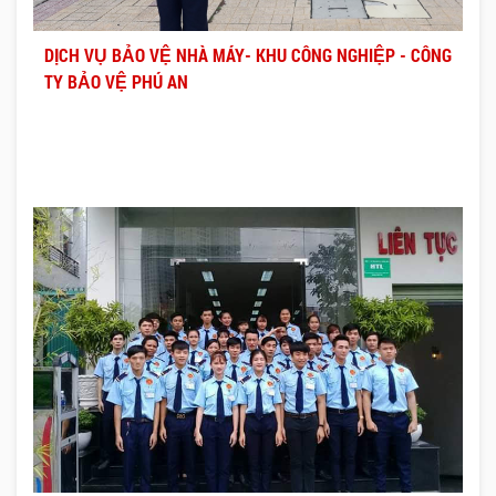
DỊCH VỤ BẢO VỆ NHÀ MÁY- KHU CÔNG NGHIỆP - CÔNG
TY BẢO VỆ PHÚ AN