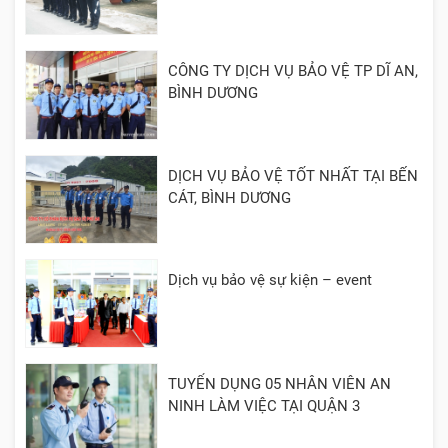
Cần Thơ, Long An
CÔNG TY DỊCH VỤ BẢO VỆ TP DĨ AN,
BÌNH DƯƠNG
DỊCH VỤ BẢO VỆ TỐT NHẤT TẠI BẾN
CÁT, BÌNH DƯƠNG
Dịch vụ bảo vệ sự kiện – event
TUYỂN DỤNG 05 NHÂN VIÊN AN
NINH LÀM VIỆC TẠI QUẬN 3