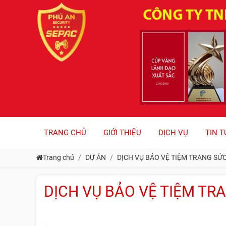
TRANG CHỦ
GIỚI THIỆU
DỊCH VỤ
TIN T
Trang chủ
DỰ ÁN
DỊCH VỤ BẢO VỆ TIỆM TRANG SỨ
DỊCH VỤ BẢO VỆ TIỆM TR