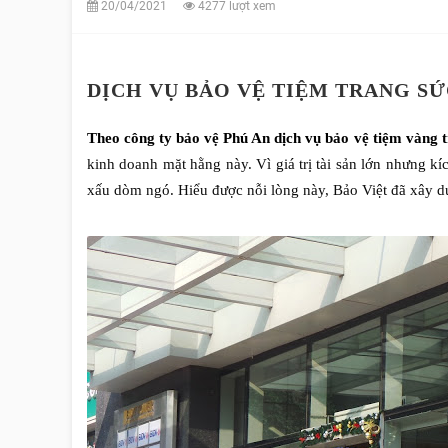
20/04/2021
4277 lượt xem
DỊCH VỤ BẢO VỆ TIỆM TRANG SỨ
Theo c
ông ty bảo vệ Phú An dịch vụ
bảo vệ tiệm vàng 
kinh doanh mặt hằng này. Vì giá trị tài sản lớn nhưng k
xấu dòm ngó. Hiểu được nỗi lòng này, Bảo Việt đã xây d