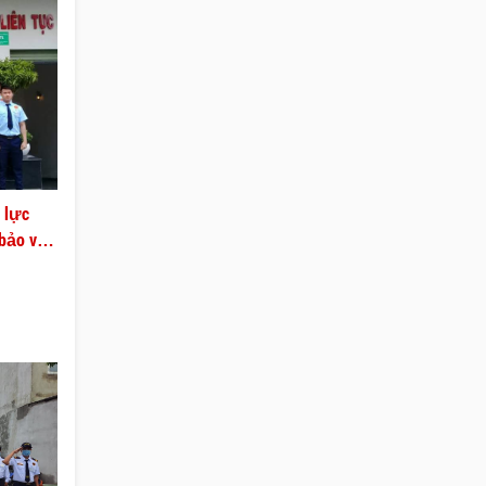
 lực
 bảo vệ
đào tạo