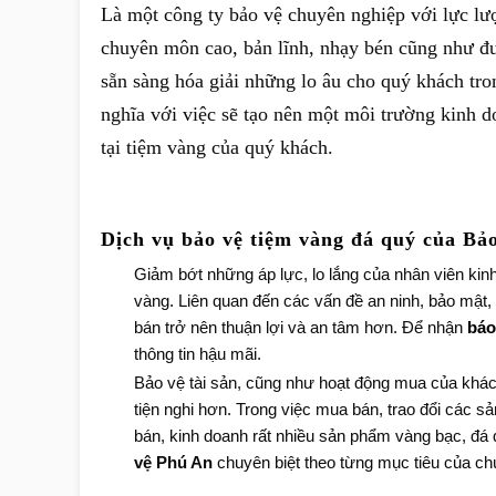
Là một công ty bảo vệ chuyên nghiệp với lực l
chuyên môn cao, bản lĩnh, nhạy bén cũng như được
sẵn sàng hóa giải những lo âu cho quý khách tro
nghĩa với việc sẽ tạo nên một môi trường kinh d
tại tiệm vàng của quý khách.
Dịch vụ bảo vệ tiệm vàng đá quý của Bả
Giảm bớt những áp lực, lo lắng của nhân viên ki
vàng. Liên quan đến các vấn đề an ninh, bảo mật,
bán trở nên thuận lợi và an tâm hơn. Để nhận
báo
thông tin hậu mãi.
Bảo vệ tài sản, cũng như hoạt động mua của khách
tiện nghi hơn. Trong việc mua bán, trao đổi các s
bán, kinh doanh rất nhiều sản phẩm vàng bạc, đá q
vệ Phú An
chuyên biệt theo từng mục tiêu của ch