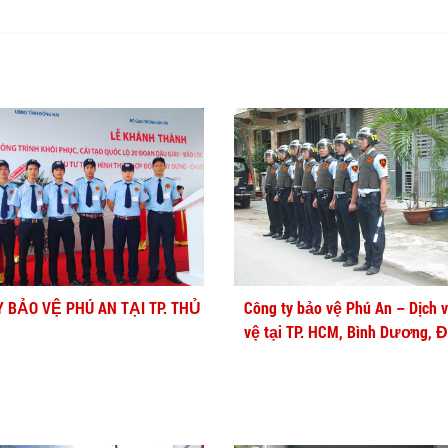
Y BẢO VỆ PHÚ AN TẠI TP. THỦ
Công ty bảo vệ Phú An – Dịch 
vệ tại TP. HCM, Bình Dương, 
Nai, Cần Thơ, Long An