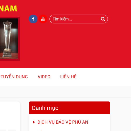
TUYỂN DỤNG
VIDEO
LIÊN HỆ
Danh mục
DỊCH VỤ BẢO VỆ PHÚ AN