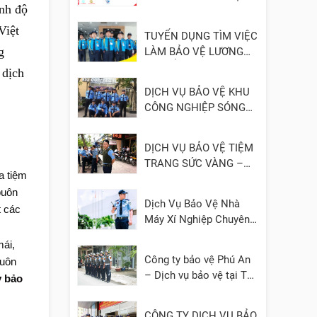
ình độ
- UY TÍN
Việt
TUYỂN DỤNG TÌM VIỆC
g
LÀM BẢO VỆ LƯƠNG
CAO, ỔN ĐỊNH
 dịch
DỊCH VỤ BẢO VỆ KHU
CÔNG NGHIỆP SÓNG
THẦN 1, 2, 3 – BÌNH
DƯƠNG
DỊCH VỤ BẢO VỆ TIỆM
TRANG SỨC VÀNG –
a tiệm
ĐÁ QUÝ
buôn
Dịch Vụ Bảo Vệ Nhà
t các
Máy Xí Nghiệp Chuyên
Nghiệp
mái,
Công ty bảo vệ Phú An
buôn
– Dịch vụ bảo vệ tại TP.
y bảo
HCM, Bình Dương, Đồng
Nai, Cần Thơ, Long An
CÔNG TY DỊCH VỤ BẢO