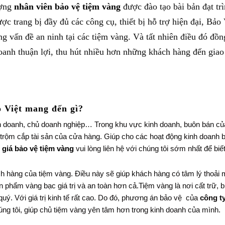
ượng
nhân viên bảo vệ tiệm vàng
được đào tạo bài bản đạt tr
 trang bị đầy đủ các công cụ, thiết bị hỗ trợ hiện đại, Bảo 
ng vấn đề an ninh tại các tiệm vàng. Và tất nhiên điều đó đồn
oanh thuận lợi, thu hút nhiều hơn những khách hàng đến giao
o Việt mang đến gì?
nh doanh, chủ doanh nghiệp… Trong khu vực kinh doanh, buôn bán củ
 trộm cắp tài sản của cửa hàng. Giúp cho các hoạt động kinh doanh 
 giá bảo vệ tiệm vàng
vui lòng liên hệ với chúng tôi sớm nhất để biế
 hàng của tiệm vàng. Điều này sẽ giúp khách hàng có tâm lý thoải 
ản phẩm vàng bạc giá trị và an toàn hơn cả.Tiệm vàng là nơi cất trữ, 
uý. Với giá trị kinh tế rất cao. Do đó, phương án bảo vệ của
công t
úng tôi, giúp chủ tiệm vàng yên tâm hơn trong kinh doanh của mình.