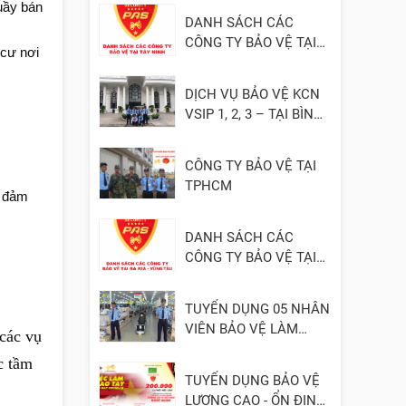
uầy bán
DANH SÁCH CÁC
CÔNG TY BẢO VỆ TẠI
 cư nơi
TÂY NINH
DỊCH VỤ BẢO VỆ KCN
VSIP 1, 2, 3 – TẠI BÌNH
DƯƠNG
CÔNG TY BẢO VỆ TẠI
TPHCM
à đảm
DANH SÁCH CÁC
CÔNG TY BẢO VỆ TẠI
BÀ RỊA - VŨNG TÀU
TUYỂN DỤNG 05 NHÂN
VIÊN BẢO VỆ LÀM
các vụ
VIỆC TẠI ĐỒNG NAI
c tầm
TUYỂN DỤNG BẢO VỆ
LƯƠNG CAO - ỔN ĐỊNH