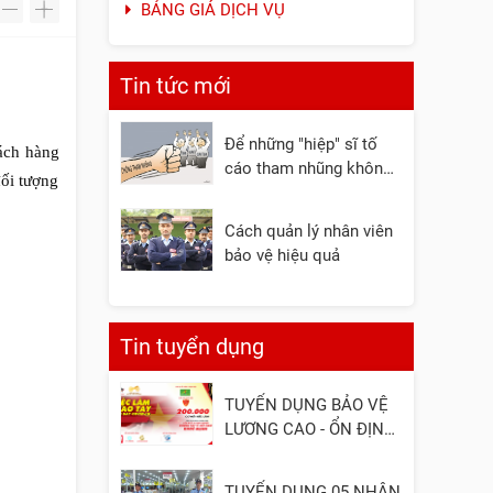
BẢNG GIÁ DỊCH VỤ
-
+
Tin tức mới
Để những "hiệp" sĩ tố
ách hàng
cáo tham nhũng không
đối tượng
còn đơn độc
Cách quản lý nhân viên
bảo vệ hiệu quả
Tin tuyển dụng
TUYỂN DỤNG BẢO VỆ
LƯƠNG CAO - ỔN ĐỊNH
- UY TÍN
TUYỂN DỤNG 05 NHÂN