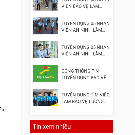
VIÊN BẢO VỆ LÀM
VIỆC TẠI ĐỒNG NAI
TUYỂN DỤNG 05 NHÂN
VIÊN AN NINH LÀM
VIỆC TẠI QUẬN 2
TUYỂN DỤNG 05 NHÂN
VIÊN AN NINH LÀM
VIỆC TẠI QUẬN 3
CỔNG THÔNG TIN
TUYỂN DỤNG BẢO VỆ
TUYỂN DỤNG TÌM VIỆC
LÀM BẢO VỆ LƯƠNG
CAO, ỔN ĐỊNH
tâm
Tin xem nhiều