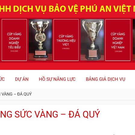
ỨC
DỰ ÁN
HỒ SỰ NĂNG LỰC
BẢNG GIÁ DỊCH VỤ
C VÀNG – ĐÁ QUÝ
ANG SỨC VÀNG – ĐÁ QUÝ