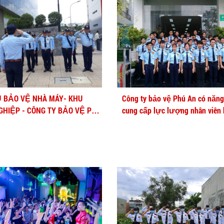
Ụ BẢO VỆ NHÀ MÁY- KHU
Công ty bảo vệ Phú An có năng
GHIỆP - CÔNG TY BẢO VỆ PHÚ
cung cấp lực lượng nhân viên
với số lượng lớn và đều qua 
chuyên nghiệp.