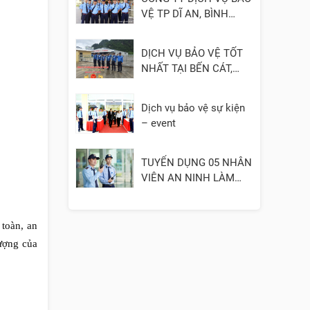
VỆ TP DĨ AN, BÌNH
DƯƠNG
DỊCH VỤ BẢO VỆ TỐT
NHẤT TẠI BẾN CÁT,
BÌNH DƯƠNG
Dịch vụ bảo vệ sự kiện
– event
TUYỂN DỤNG 05 NHÂN
VIÊN AN NINH LÀM
VIỆC TẠI QUẬN 3
 toàn, an
lượng của