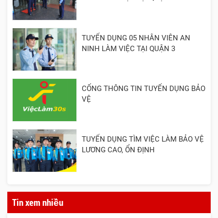
TUYỂN DỤNG 05 NHÂN VIÊN AN
NINH LÀM VIỆC TẠI QUẬN 3
CỔNG THÔNG TIN TUYỂN DỤNG BẢO
VỆ
TUYỂN DỤNG TÌM VIỆC LÀM BẢO VỆ
LƯƠNG CAO, ỔN ĐỊNH
Tin xem nhiều