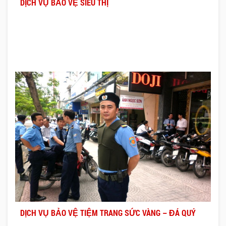
DỊCH VỤ BẢO VỆ SIÊU THỊ
DỊCH VỤ BẢO VỆ TIỆM TRANG SỨC VÀNG – ĐÁ QUÝ