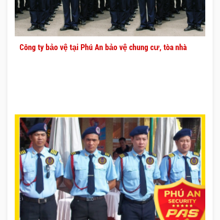
Công ty bảo vệ tại Phú An bảo vệ chung cư, tòa nhà