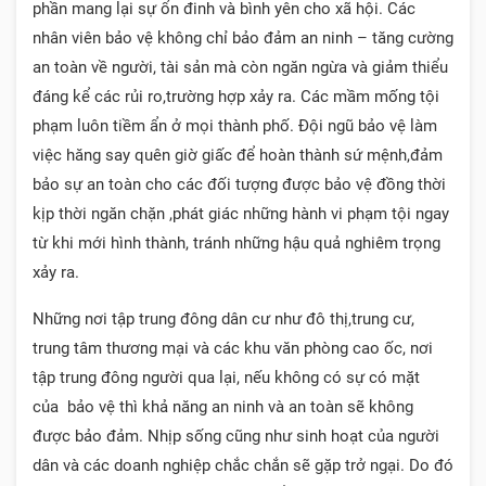
phần mang lại sự ổn đinh và bình yên cho xã hội. Các
nhân viên bảo vệ không chỉ bảo đảm an ninh – tăng cường
an toàn về người, tài sản mà còn ngăn ngừa và giảm thiểu
đáng kể các rủi ro,trường hợp xảy ra. Các mầm mống tội
phạm luôn tiềm ẩn ở mọi thành phố. Đội ngũ bảo vệ làm
việc hăng say quên giờ giấc để hoàn thành sứ mệnh,đảm
bảo sự an toàn cho các đối tượng được bảo vệ đồng thời
kịp thời ngăn chặn ,phát giác những hành vi phạm tội ngay
từ khi mới hình thành, tránh những hậu quả nghiêm trọng
xảy ra.
Những nơi tập trung đông dân cư như đô thị,trung cư,
trung tâm thương mại và các khu văn phòng cao ốc, nơi
tập trung đông người qua lại, nếu không có sự có mặt
của bảo vệ thì khả năng an ninh và an toàn sẽ không
được bảo đảm. Nhịp sống cũng như sinh hoạt của người
dân và các doanh nghiệp chắc chắn sẽ gặp trở ngại. Do đó