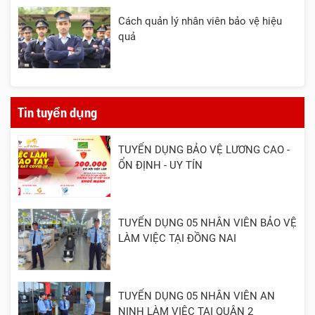
Cách quản lý nhân viên bảo vệ hiệu
quả
Tin tuyển dụng
TUYỂN DỤNG BẢO VỆ LƯƠNG CAO -
ỔN ĐỊNH - UY TÍN
TUYỂN DỤNG 05 NHÂN VIÊN BẢO VỆ
LÀM VIỆC TẠI ĐỒNG NAI
TUYỂN DỤNG 05 NHÂN VIÊN AN
NINH LÀM VIỆC TẠI QUẬN 2