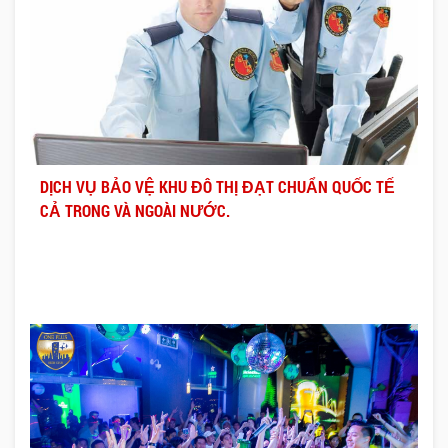
DỊCH VỤ BẢO VỆ KHU ĐÔ THỊ ĐẠT CHUẨN QUỐC TẾ
CẢ TRONG VÀ NGOÀI NƯỚC.