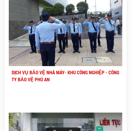
DỊCH VỤ BẢO VỆ NHÀ MÁY- KHU CÔNG NGHIỆP - CÔNG
TY BẢO VỆ PHÚ AN