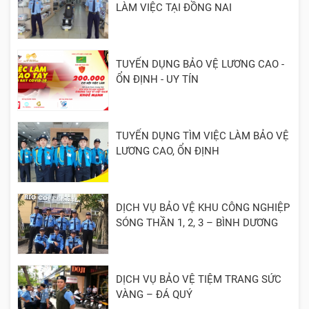
LÀM VIỆC TẠI ĐỒNG NAI
TUYỂN DỤNG BẢO VỆ LƯƠNG CAO -
ỔN ĐỊNH - UY TÍN
TUYỂN DỤNG TÌM VIỆC LÀM BẢO VỆ
LƯƠNG CAO, ỔN ĐỊNH
DỊCH VỤ BẢO VỆ KHU CÔNG NGHIỆP
SÓNG THẦN 1, 2, 3 – BÌNH DƯƠNG
DỊCH VỤ BẢO VỆ TIỆM TRANG SỨC
VÀNG – ĐÁ QUÝ