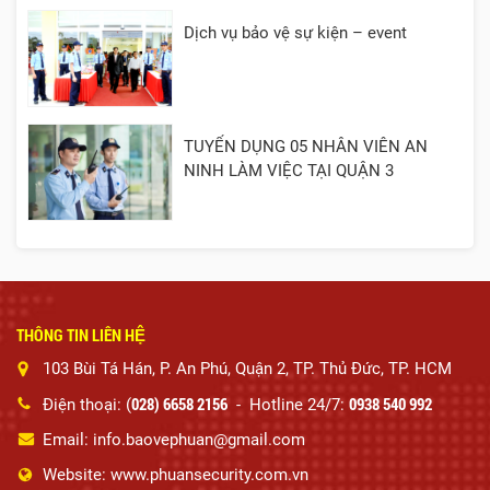
Dịch vụ bảo vệ sự kiện – event
TUYỂN DỤNG 05 NHÂN VIÊN AN
NINH LÀM VIỆC TẠI QUẬN 3
THÔNG TIN LIÊN HỆ
103 Bùi Tá Hán, P. An Phú, Quận 2, TP. Thủ Đức, TP. HCM
028) 6658 2156
0938 540 992
Điện thoại: (
- Hotline 24/7:
Email: info.baovephuan@gmail.com
Website: www.phuansecurity.com.vn